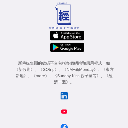
新傳媒集團的數碼平台包括多個網站和應用程式，如
《新假期》
、
《GOtrip》
、
《NM+新Monday》
、
《東方
新地》
、
《more》
、
《Sunday Kiss 親子童萌》
、
《經
濟一週》
。