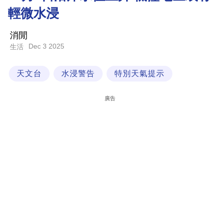
輕微水浸
科
技
消閒
職
Dec 3 2025
生活
場
天文台
水浸警告
特別天氣提示
生
活
廣告
時
事
專
欄
訂
閱
專
區