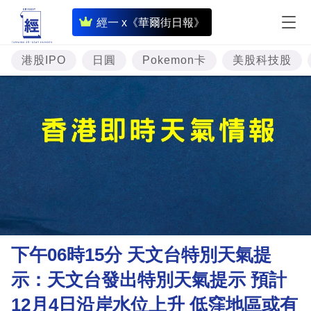
即
經一 x《華爾街日報》
時
財
港股IPO
日圓
Pokemon卡
美股科技股
經
專
題
投
資
樓
市
理
下午06時15分 天文台特別天氣提
財
示：天文台發出特別天氣提示 預計
商
12月4日沿岸水位上升 低窪地區或有
業