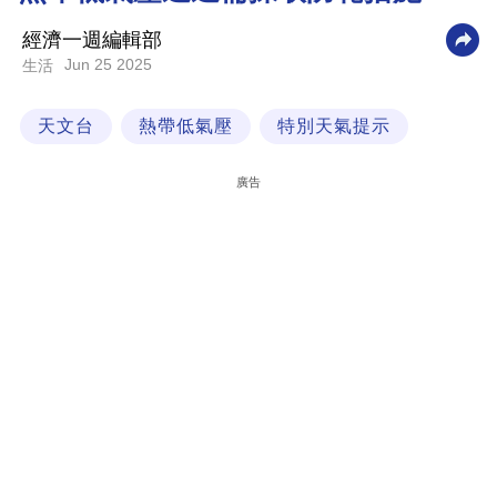
科
經濟一週編輯部
技
Jun 25 2025
生活
職
天文台
熱帶低氣壓
特別天氣提示
場
生
廣告
活
時
事
專
欄
訂
閱
專
區