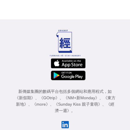
新傳媒集團的數碼平台包括多個網站和應用程式，如
《新假期》
、
《GOtrip》
、
《NM+新Monday》
、
《東方
新地》
、
《more》
、
《Sunday Kiss 親子童萌》
、
《經
濟一週》
。