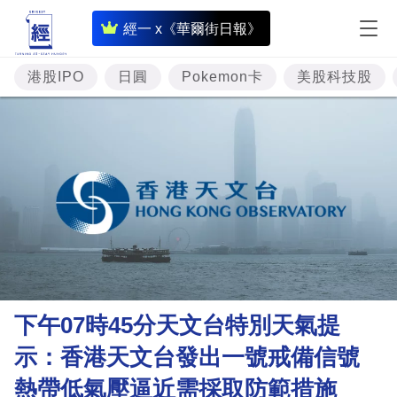
即
經一 x《華爾街日報》
時
財
港股IPO
日圓
Pokemon卡
美股科技股
經
專
題
投
資
樓
市
理
下午07時45分天文台特別天氣提
財
示：香港天文台發出一號戒備信號
商
熱帶低氣壓逼近需採取防範措施
業