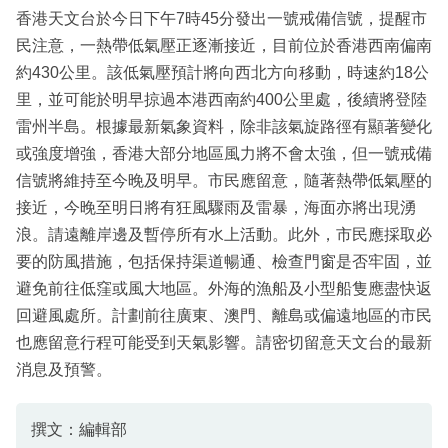
香港天文台於今日下午7時45分發出一號戒備信號，提醒市
民注意，一熱帶低氣壓正逐漸接近，目前位於香港西南偏南
約430公里。該低氣壓預計將向西北方向移動，時速約18公
里，並可能於明早掠過本港西南約400公里處，後續將登陸
雷州半島。根據最新氣象資料，除非該氣旋路徑有顯著變化
或強度增強，香港大部分地區風力將不會太強，但一號戒備
信號將維持至今晚及明早。市民應留意，隨著熱帶低氣壓的
接近，今晚至明日將有狂風驟雨及雷暴，海面亦將出現湧
浪。請遠離岸邊及暫停所有水上活動。此外，市民應採取必
要的防風措施，包括保持渠道暢通、檢查門窗是否牢固，並
避免前往低窪或風大地區。外海的漁船及小型船隻應盡快返
回避風處所。計劃前往廣東、澳門、離島或偏遠地區的市民
也應留意行程可能受到天氣影響。請密切留意天文台的最新
消息及預警。
撰文：編輯部