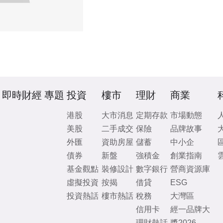
即時財經
專題
投資
樓市
理財
商業
港股
大市消息
定期存款
市場動態
美股
二手成交
保險
品牌故事
外匯
資助房屋
儲蓄
中小企
債券
新盤
強積金
創業指南
基金觀點
裝修設計
數字銀行
營商資源庫
虛擬投資
按揭
借貸
ESG
投資熱話
樓市熱話
稅務
大灣區
信用卡
經一品牌大
理財熱話
獎2026