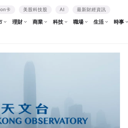
mon卡
美股科技股
AI
最新財經資訊
市
理財
商業
科技
職場
生活
時事