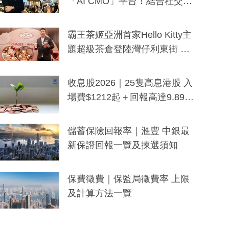
「AI CMO」平台！結合社交聆
聽與廣東話大模型 助中小企數
分鐘生成「貼地」宣傳短片
霸王茶姬亞洲首家Hello Kitty主
題超級茶倉登陸灣仔利東街 推
出首創「伯爵紅茶色」Hello Kitt
y及香港限定特調系列
收息股2026｜25隻高息港股 入
場費$1212起＋回報高達9.89
厘！持續更新
儲蓄保險回報率｜滙豐 中銀最
新保證回報一覽及揀選須知
保費徵費｜保監局徵費率 上限
及計算方法一覽