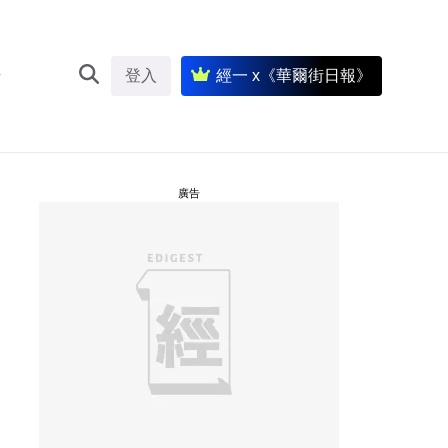
登入
經一 x《華爾街日報》
廣告