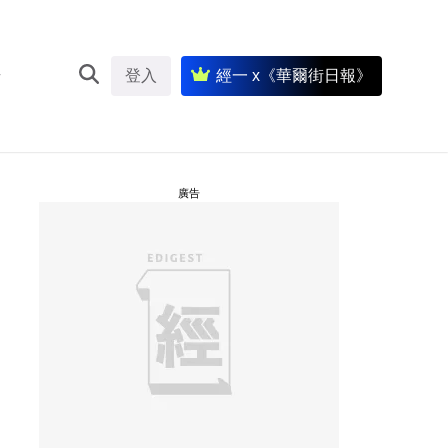
登入
經一 x《華爾街日報》
廣告