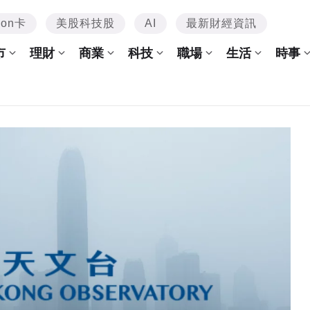
mon卡
美股科技股
AI
最新財經資訊
市
理財
商業
科技
職場
生活
時事