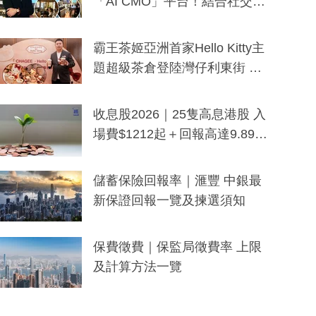
「AI CMO」平台！結合社交聆
聽與廣東話大模型 助中小企數
分鐘生成「貼地」宣傳短片
霸王茶姬亞洲首家Hello Kitty主
題超級茶倉登陸灣仔利東街 推
出首創「伯爵紅茶色」Hello Kitt
y及香港限定特調系列
收息股2026｜25隻高息港股 入
場費$1212起＋回報高達9.89
厘！持續更新
儲蓄保險回報率｜滙豐 中銀最
新保證回報一覽及揀選須知
保費徵費｜保監局徵費率 上限
及計算方法一覽