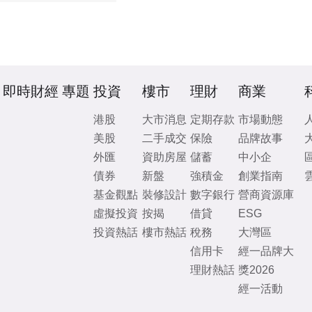
即時財經
專題
投資
樓市
理財
商業
港股
大市消息
定期存款
市場動態
美股
二手成交
保險
品牌故事
外匯
資助房屋
儲蓄
中小企
債券
新盤
強積金
創業指南
基金觀點
裝修設計
數字銀行
營商資源庫
虛擬投資
按揭
借貸
ESG
投資熱話
樓市熱話
稅務
大灣區
信用卡
經一品牌大
理財熱話
獎2026
經一活動