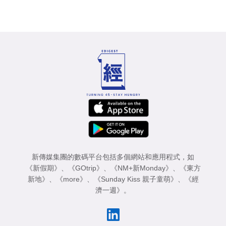
新傳媒集團的數碼平台包括多個網站和應用程式，如
《新假期》
、
《GOtrip》
、
《NM+新Monday》
、
《東方
新地》
、
《more》
、
《Sunday Kiss 親子童萌》
、
《經
濟一週》
。