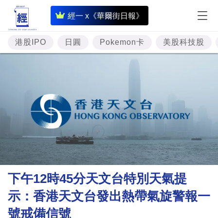
即
經一 x《華爾街日報》
時
財
港股IPO
日圓
Pokemon卡
美股科技股
經
專
題
投
資
樓
市
理
下午12時45分天文台特別天氣提
財
示：香港天文台發出熱帶氣旋警報一
商
號戒備信號
業