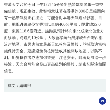
香港天文台於今日下午12時45分發出熱帶氣旋警報一號戒
備信號，現正生效。此警報意味著在香港約800公里範圍內
有一熱帶氣旋正在接近，可能會對本港天氣造成影響。目
前，颱風丹娜絲位於香港以東約460公里處，即北緯22.0
度，東經118.6度附近。該颱風預計將向東北或東北偏北方
向移動，時速約10公里，大致會移向台灣海峽至台灣西部
沿岸地區。市民應留意最新天氣報告及警報，並採取適當措
施保持安全。建議避免前往海邊或其他開放地區，以防不
測。船隻操作者亦應加強警覺，注意安全。隨著颱風進一步
接近，天文台可能會發出更高級別的警報，請密切關注相關
信息。
撰文：編輯部