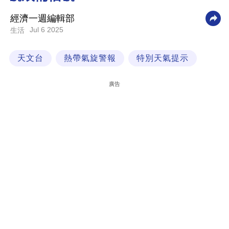
科
經濟一週編輯部
技
Jul 6 2025
生活
職
天文台
熱帶氣旋警報
特別天氣提示
場
生
廣告
活
時
事
專
欄
訂
閱
專
區