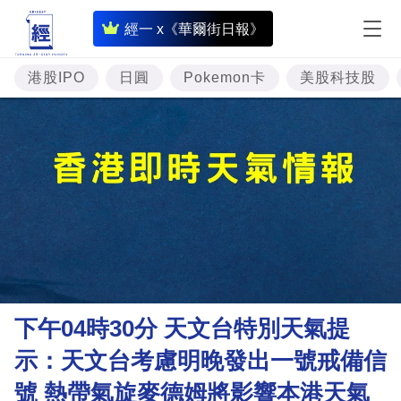
即
經一 x《華爾街日報》
時
財
港股IPO
日圓
Pokemon卡
美股科技股
經
專
題
投
資
樓
市
理
下午04時30分 天文台特別天氣提
財
示：天文台考慮明晚發出一號戒備信
商
號 熱帶氣旋麥德姆將影響本港天氣
業