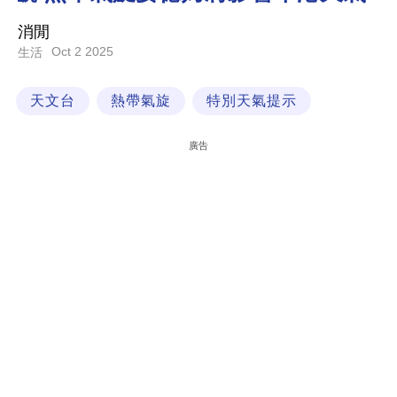
科
消閒
技
Oct 2 2025
生活
職
天文台
熱帶氣旋
特別天氣提示
場
生
廣告
活
時
事
專
欄
訂
閱
專
區