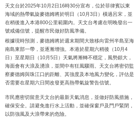
天文台於2025年10月2日16時30分宣布，位於菲律賓以東
海域的熱帶氣旋麥德姆將於明日（10月3日）橫過呂宋，並
在稍後進入本港800公里範圍內。天文台考慮在明晚發出一
號戒備信號，提醒市民做好防風準備。
根據現時預測，麥德姆將於週末期間大致移向雷州半島至海
南島東部一帶，並逐漸增強。本港於星期六稍後（10月4
日）至星期日（10月5日）天氣將漸轉不穩定，風勢頗大，
海面會有大浪及湧浪，並間中有狂風驟雨。天文台將密切監
察麥德姆與珠江口的距離、其強度及本地風力變化，評估是
否需要在星期六日間改發更高熱帶氣旋警告信號。
市民應密切留意天文台的最新天氣消息，並做好防風措施，
確保安全。請避免進行水上活動，並確保窗戶及門戶緊閉，
以防強風及大浪帶來的危險。