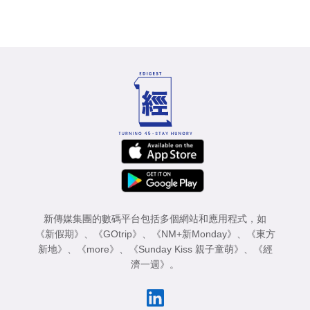
新傳媒集團的數碼平台包括多個網站和應用程式，如
《新假期》
、
《GOtrip》
、
《NM+新Monday》
、
《東方
新地》
、
《more》
、
《Sunday Kiss 親子童萌》
、
《經
濟一週》
。