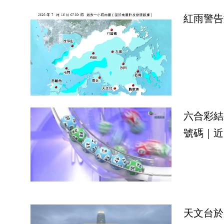
紅雨警告
六合彩結
號碼｜近
天文台於