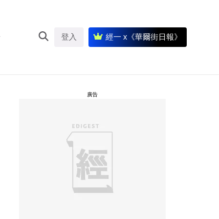
登入
經一 x《華爾街日報》
廣告