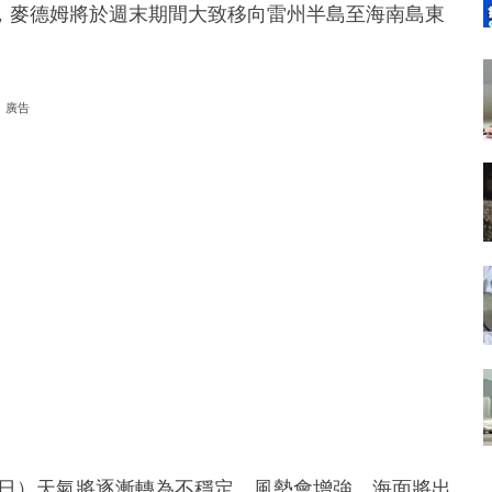
，麥德姆將於週末期間大致移向雷州半島至海南島東
廣告
月5日）天氣將逐漸轉為不穩定，風勢會增強，海面將出