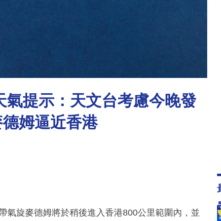
別天氣提示：天文台考慮今晚發
麥德姆逼近香港
熱帶氣旋麥德姆將於稍後進入香港800公里範圍內，並