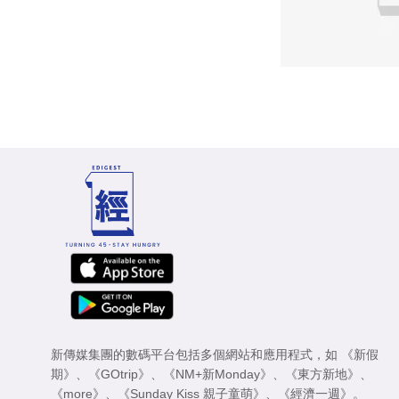
新傳媒集團的數碼平台包括多個網站和應用程式，如
《新假
期》
、
《GOtrip》
、
《NM+新Monday》
、
《東方新地》
、
《more》
、
《Sunday Kiss 親子童萌》
、
《經濟一週》
。