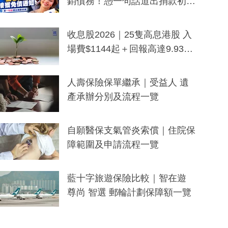
銷債務！憑一句話道出捐款初
衷：加州26萬人接獲免債通知、
一度被誤當詐騙手段
收息股2026｜25隻高息港股 入
場費$1144起＋回報高達9.93
厘！持續更新
人壽保險保單繼承｜受益人 遺
產承辦分別及流程一覽
自願醫保支氣管炎索償｜住院保
障範圍及申請流程一覽
藍十字旅遊保險比較｜智在遊
尊尚 智選 郵輪計劃保障額一覽