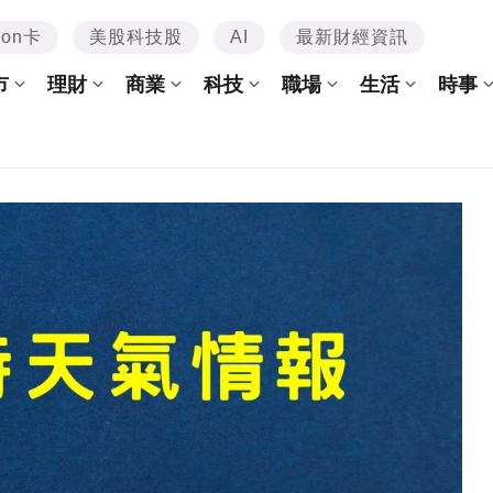
mon卡
美股科技股
AI
最新財經資訊
市
理財
商業
科技
職場
生活
時事