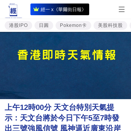
即
經一 x《華爾街日報》
時
財
港股IPO
日圓
Pokemon卡
美股科技股
經
專
題
投
資
樓
市
理
上午12時00分 天文台特別天氣提
財
示：天文台將於今日下午5至7時發
商
出三號強風信號 風神逼近廣東沿岸
業