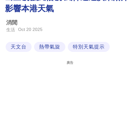
影響本港天氣
科
技
消閒
職
Oct 20 2025
生活
場
天文台
熱帶氣旋
特別天氣提示
生
活
廣告
時
事
專
欄
訂
閱
專
區