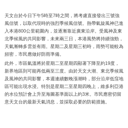
天文台於今日下午5時至7時之間，將考慮直接發出三號強
風信號，以取代現時的強烈季候風信號。熱帶氣旋風神已進
入本港800公里範圍內，並逐漸靠近廣東沿岸。受風神及東
北季候風的共同影響，未來兩三日，本港風勢將持續強勁，
天氣漸轉多雲並有雨。星期二及星期三初時，雨勢可能較為
頻密，市民應做好防雨準備。
此外，市區氣溫將於星期二至星期四顯著下降至約19度，
新界地區則可能再低兩至三度。由於天文大潮、東北季候風
及風神的共同影響，本週連續數晚漲潮時，部分沿岸低窪地
區可能出現水浸。特別是星期二至星期四晚上，維多利亞港
的水位預計會上升至海圖基準面以上約3米。市民應密切留
意天文台的最新天氣消息，並採取必要的防範措施。