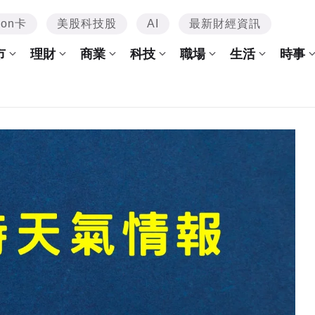
mon卡
美股科技股
AI
最新財經資訊
市
理財
商業
科技
職場
生活
時事