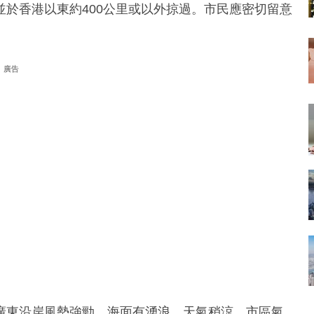
於香港以東約400公里或以外掠過。市民應密切留意
廣告
廣東沿岸風勢強勁，海面有湧浪，天氣稍涼，市區氣