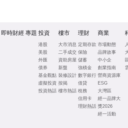
即時財經
專題
投資
樓市
理財
商業
港股
大市消息
定期存款
市場動態
美股
二手成交
保險
品牌故事
外匯
資助房屋
儲蓄
中小企
債券
新盤
強積金
創業指南
基金觀點
裝修設計
數字銀行
營商資源庫
虛擬投資
按揭
借貸
ESG
投資熱話
樓市熱話
稅務
大灣區
信用卡
經一品牌大
理財熱話
獎2026
經一活動