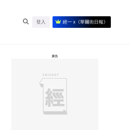
登入
經一 x《華爾街日報》
廣告