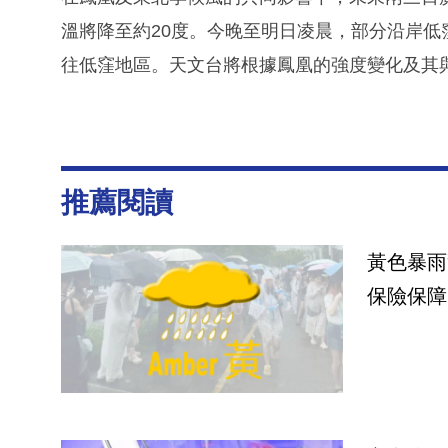
溫將降至約20度。今晚至明日凌晨，部分沿岸
往低窪地區。天文台將根據鳳凰的強度變化及其
推薦閱讀
黃色暴雨
保險保障