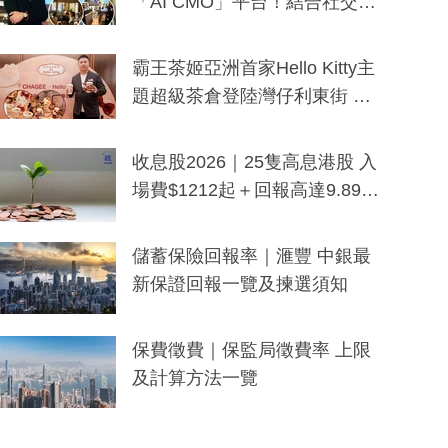
「AI CMO」平台！結合社交聆
聽與廣東話大模型 助中小企數
分鐘生成「貼地」宣傳短片
霸王茶姬亞洲首家Hello Kitty主
題超級茶倉登陸灣仔利東街 推
出首創「伯爵紅茶色」Hello Kitt
y及香港限定特調系列
收息股2026｜25隻高息港股 入
場費$1212起＋回報高達9.89
厘！持續更新
儲蓄保險回報率｜滙豐 中銀最
新保證回報一覽及揀選須知
保費徵費｜保監局徵費率 上限
及計算方法一覽