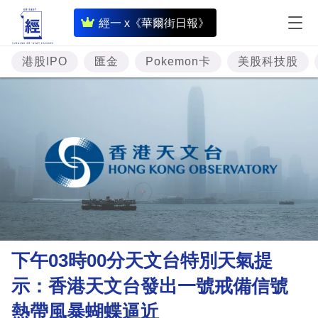
即
經一 x《華爾街日報》
時
財
港股IPO
匯金
Pokemon卡
美股科技股
經
專
題
投
資
樓
市
理
下午03時00分天文台特別天氣提
財
示：香港天文台發出一號戒備信號
商
熱帶風暴蝴蝶逼近
業