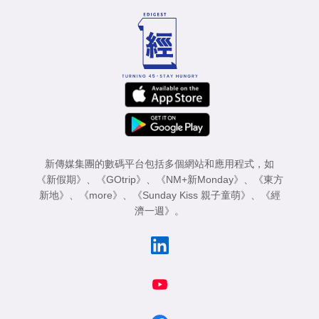
新傳媒集團的數碼平台包括多個網站和應用程式，如
《新假期》
、
《GOtrip》
、
《NM+新Monday》
、
《東方
新地》
、
《more》
、
《Sunday Kiss 親子童萌》
、
《經
濟一週》
。