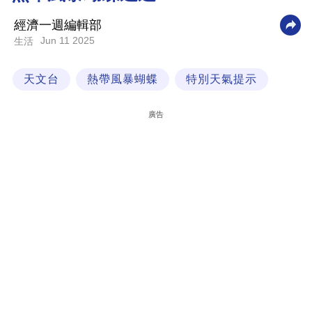
科
經濟一週編輯部
技
Jun 11 2025
生活
職
天文台
熱帶風暴蝴蝶
特別天氣提示
場
生
廣告
活
時
事
專
欄
訂
閱
專
區