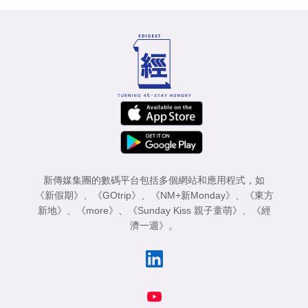
新傳媒集團的數碼平台包括多個網站和應用程式，如
《新假期》
、
《GOtrip》
、
《NM+新Monday》
、
《東方
新地》
、
《more》
、
《Sunday Kiss 親子童萌》
、
《經
濟一週》
。