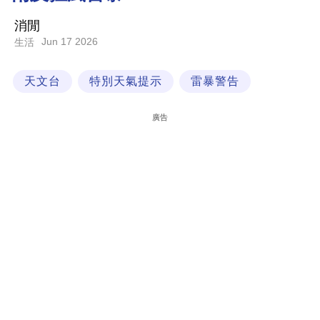
科
消閒
技
Jun 17 2026
生活
職
天文台
特別天氣提示
雷暴警告
場
生
廣告
活
時
事
專
欄
訂
閱
專
區