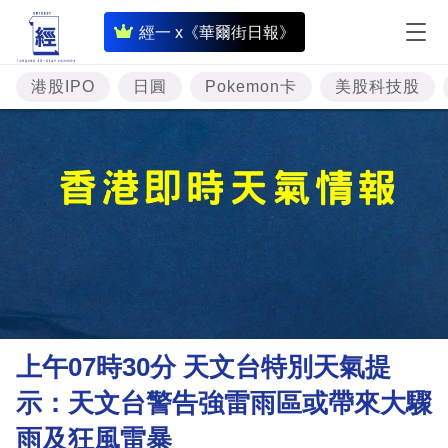
即
經一 x《華爾街日報》
時
財
港股IPO
日圓
Pokemon卡
美股科技股
經
專
題
投
資
樓
市
理
上午07時30分 天文台特別天氣提
財
示：天文台警告強雷雨區或帶來大驟
商
雨及狂風雷暴
業