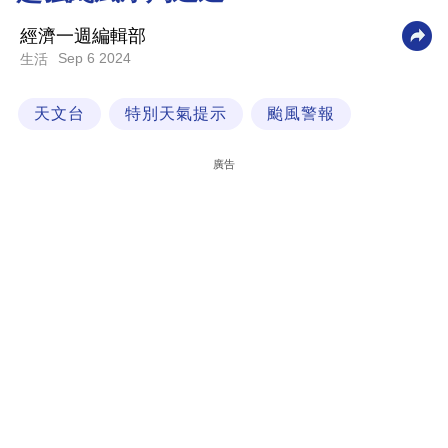
科
經濟一週編輯部
技
Sep 6 2024
生活
職
天文台
特別天氣提示
颱風警報
場
生
廣告
活
時
事
專
欄
訂
閱
專
區