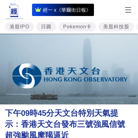
即
經一 x《華爾街日報》
時
財
港股IPO
日圓
Pokemon卡
美股科技股
經
專
題
投
資
樓
市
理
下午09時45分天文台特別天氣提
財
示：香港天文台發布三號強風信號
商
超強颱風摩羯逼近
業