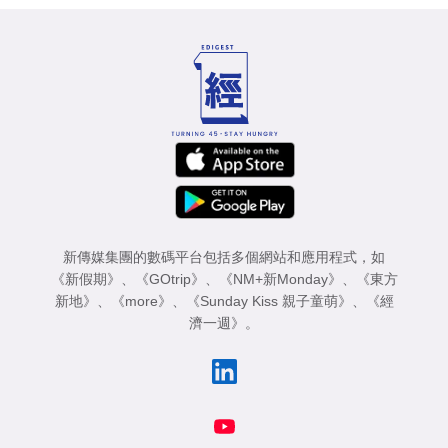
新傳媒集團的數碼平台包括多個網站和應用程式，如
《新假期》
、
《GOtrip》
、
《NM+新Monday》
、
《東方
新地》
、
《more》
、
《Sunday Kiss 親子童萌》
、
《經
濟一週》
。