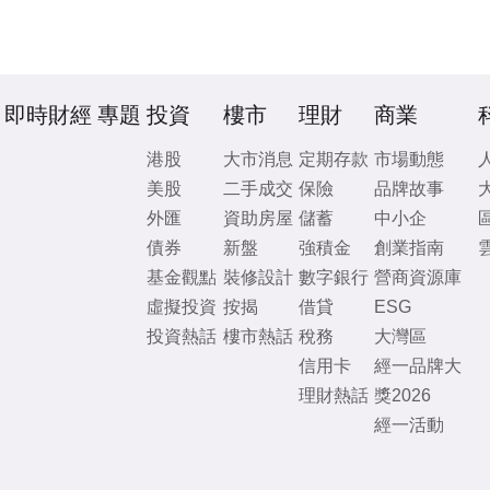
即時財經
專題
投資
樓市
理財
商業
港股
大市消息
定期存款
市場動態
美股
二手成交
保險
品牌故事
外匯
資助房屋
儲蓄
中小企
債券
新盤
強積金
創業指南
基金觀點
裝修設計
數字銀行
營商資源庫
虛擬投資
按揭
借貸
ESG
投資熱話
樓市熱話
稅務
大灣區
信用卡
經一品牌大
理財熱話
獎2026
經一活動