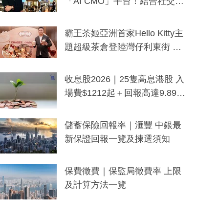
「AI CMO」平台！結合社交聆
聽與廣東話大模型 助中小企數
分鐘生成「貼地」宣傳短片
霸王茶姬亞洲首家Hello Kitty主
題超級茶倉登陸灣仔利東街 推
出首創「伯爵紅茶色」Hello Kitt
y及香港限定特調系列
收息股2026｜25隻高息港股 入
場費$1212起＋回報高達9.89
厘！持續更新
儲蓄保險回報率｜滙豐 中銀最
新保證回報一覽及揀選須知
保費徵費｜保監局徵費率 上限
及計算方法一覽