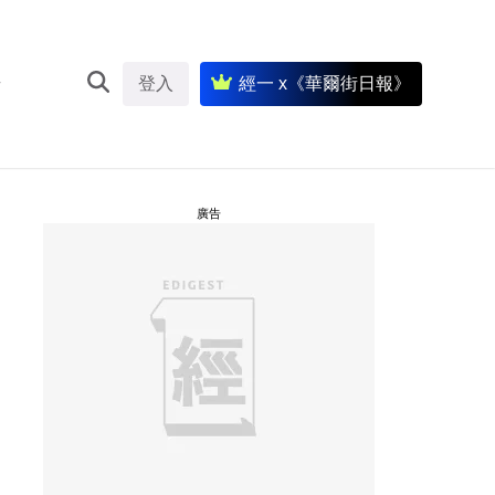
登入
經一 x《華爾街日報》
廣告