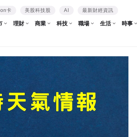
mon卡
美股科技股
AI
最新財經資訊
市
理財
商業
科技
職場
生活
時事