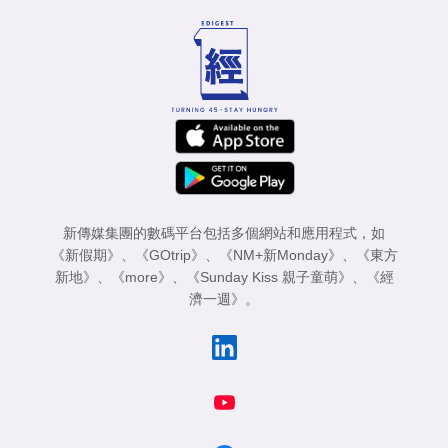
新傳媒集團的數碼平台包括多個網站和應用程式，如
《新假期》
、
《GOtrip》
、
《NM+新Monday》
、
《東方
新地》
、
《more》
、
《Sunday Kiss 親子童萌》
、
《經
濟一週》
。