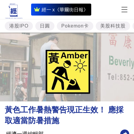
即
經一 x《華爾街日報》
時
財
港股IPO
日圓
Pokemon卡
美股科技股
經
專
題
投
資
樓
市
理
黃色工作暑熱警告現正生效！ 應採
財
取適當防暑措施
商
業