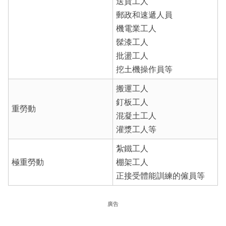
送貨工人
郵政和速遞人員
機電業工人
髹漆工人
批盪工人
挖土機操作員等
搬運工人
釘板工人
重勞動
混凝土工人
灌漿工人等
紮鐵工人
極重勞動
棚架工人
正接受體能訓練的僱員等
廣告