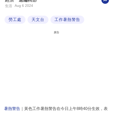
經濟一週編輯部
Aug 6 2024
生活
科
技
勞工處
天文台
工作暑熱警告
職
場
廣告
生
活
時
事
專
欄
訂
閱
專
暑熱警告
｜黃色工作暑熱警告在今日上午8時40分生效，表
區