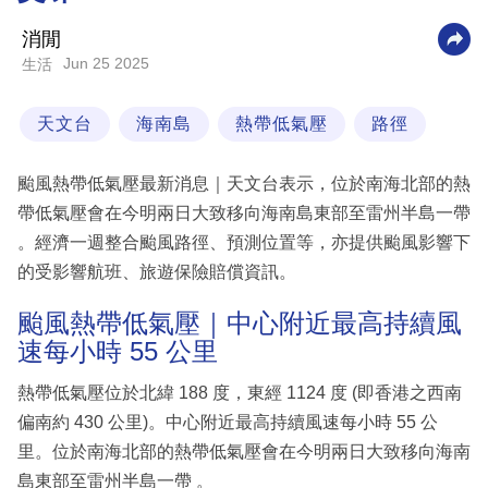
科
消閒
技
Jun 25 2025
生活
職
天文台
海南島
熱帶低氣壓
路徑
場
生
颱風熱帶低氣壓最新消息｜天文台表示，位於南海北部的熱
活
帶低氣壓會在今明兩日大致移向海南島東部至雷州半島一帶
。經濟一週整合颱風路徑、預測位置等，亦提供颱風影響下
時
的受影響航班、旅遊保險賠償資訊。
事
專
颱風熱帶低氣壓｜中心附近最高持續風
速每小時 55 公里
欄
訂
熱帶低氣壓位於北緯 188 度，東經 1124 度 (即香港之西南
閱
偏南約 430 公里)。中心附近最高持續風速每小時 55 公
專
里。位於南海北部的熱帶低氣壓會在今明兩日大致移向海南
區
島東部至雷州半島一帶 。