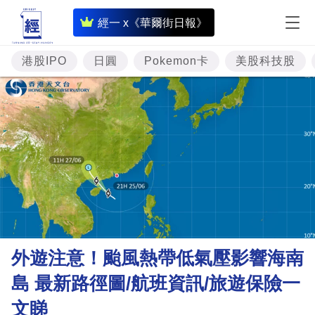
即
經一 x《華爾街日報》
時
財
港股IPO
日圓
Pokemon卡
美股科技股
經
專
題
投
資
樓
市
理
外遊注意！颱風熱帶低氣壓影響海南
財
島 最新路徑圖/航班資訊/旅遊保險一
商
文睇
業