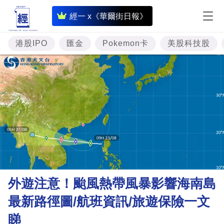
即
經一 x《華爾街日報》
時
財
港股IPO
匯金
Pokemon卡
美股科技股
經
專
題
投
資
樓
市
理
外遊注意！颱風熱帶風暴影響海南島
財
最新路徑圖/航班資訊/旅遊保險一文
商
睇
業