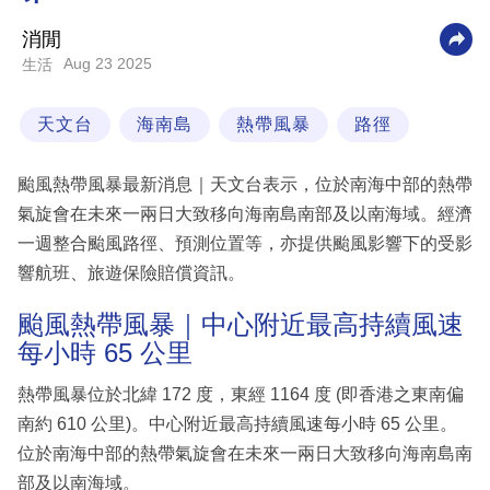
科
消閒
技
Aug 23 2025
生活
職
天文台
海南島
熱帶風暴
路徑
場
生
颱風熱帶風暴最新消息｜天文台表示，位於南海中部的熱帶
活
氣旋會在未來一兩日大致移向海南島南部及以南海域。經濟
一週整合颱風路徑、預測位置等，亦提供颱風影響下的受影
時
響航班、旅遊保險賠償資訊。
事
專
颱風熱帶風暴｜中心附近最高持續風速
每小時 65 公里
欄
訂
熱帶風暴位於北緯 172 度，東經 1164 度 (即香港之東南偏
閱
南約 610 公里)。中心附近最高持續風速每小時 65 公里。
專
位於南海中部的熱帶氣旋會在未來一兩日大致移向海南島南
區
部及以南海域。