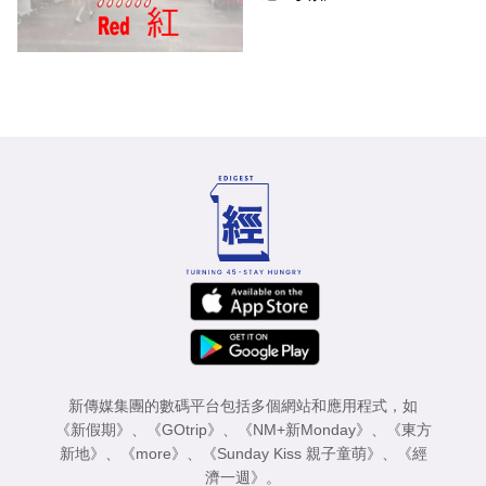
新傳媒集團的數碼平台包括多個網站和應用程式，如
《新假期》
、
《GOtrip》
、
《NM+新Monday》
、
《東方
新地》
、
《more》
、
《Sunday Kiss 親子童萌》
、
《經
濟一週》
。