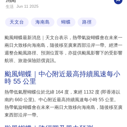
消閒
Jun 11 2025
生活
科
技
天文台
海南島
蝴蝶
路徑
職
場
颱風蝴蝶最新消息｜天文台表示，熱帶氣旋蝴蝶會在未來一
生
兩日大致移向海南島，隨後移至廣東西部沿岸一帶。經濟一
活
週整合颱風路徑、預測位置等，亦提供颱風影響下的受影響
航班、旅遊保險賠償資訊。
時
事
颱風蝴蝶｜中心附近最高持續風速每小
時 55 公里
專
欄
熱帶低氣壓蝴蝶位於北緯 164 度，東經 1132 度 (即香港以
南約 660 公里)。中心附近最高持續風速每小時 55 公里。
訂
熱帶氣旋蝴蝶會在未來一兩日大致移向海南島，隨後移至廣
閱
東西部沿岸一帶。
專
區