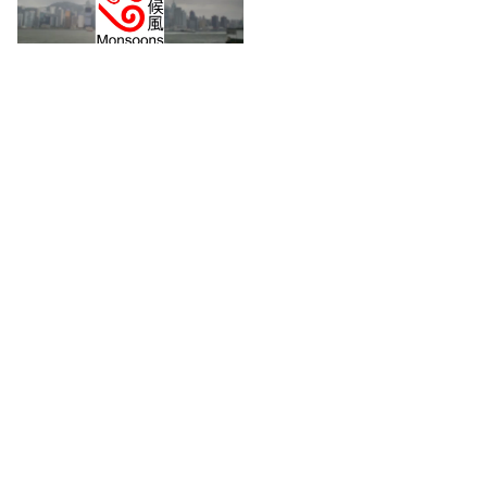
新傳媒集團的數碼平台包括多個網站和應用程式，如
《新假期》
、
《GOtrip》
、
《NM+新Monday》
、
《東方
新地》
、
《more》
、
《Sunday Kiss 親子童萌》
、
《經