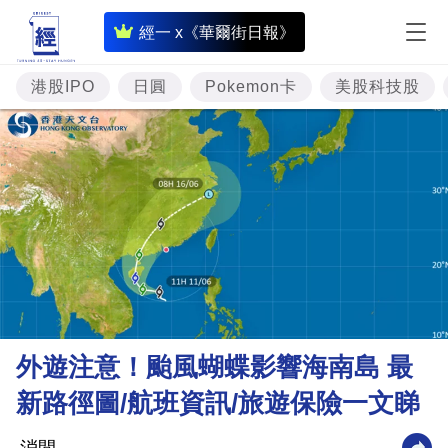
即
經一 x《華爾街日報》
時
財
港股IPO
日圓
Pokemon卡
美股科技股
經
專
題
投
資
樓
市
理
外遊注意！颱風蝴蝶影響海南島 最
財
新路徑圖/航班資訊/旅遊保險一文睇
商
業