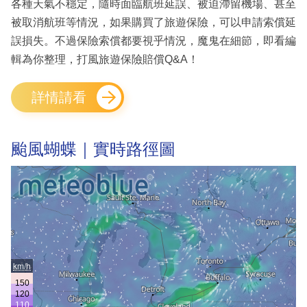
各種天氣不穩定，隨時面臨航班延誤、被迫滯留機場、甚至
被取消航班等情況，如果購買了旅遊保險，可以申請索償延
誤損失。不過保險索償都要視乎情況，魔鬼在細節，即看編
輯為你整理，打風旅遊保險賠償Q&A！
詳情請看
颱風蝴蝶｜實時路徑圖