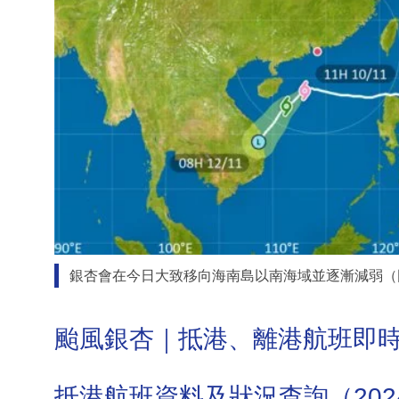
銀杏會在今日大致移向海南島以南海域並逐漸減弱（
颱風銀杏｜抵港、離港航班即
抵港航班資料及狀況查詢（2024年1