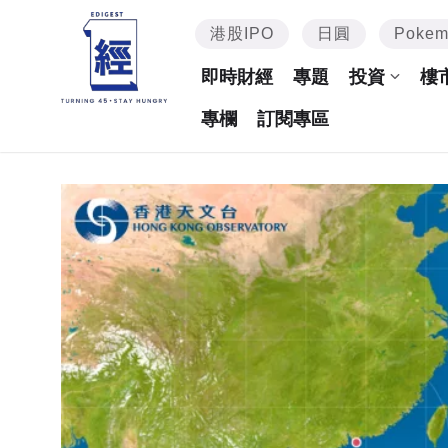
港股IPO
日圓
Poke
即時財經
專題
投資
樓
專欄
訂閱專區