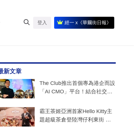
登入
經一 x《華爾街日報》
最新文章
The Club推出首個專為港企而設
「AI CMO」平台！結合社交聆
聽與廣東話大模型 助中小企數
分鐘生成「貼地」宣傳短片
霸王茶姬亞洲首家Hello Kitty主
題超級茶倉登陸灣仔利東街 推
出首創「伯爵紅茶色」Hello Kitt