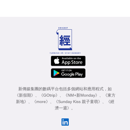
新傳媒集團的數碼平台包括多個網站和應用程式，如
《新假期》
、
《GOtrip》
、
《NM+新Monday》
、
《東方
新地》
、
《more》
、
《Sunday Kiss 親子童萌》
、
《經
濟一週》
。