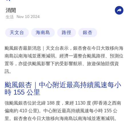
科
消閒
技
Nov 10 2024
生活
職
天文台
海南島
路徑
銀杏
場
生
颱風銀杏最新消息｜天文台表示，銀杏會在今日大致移向海
活
南島以南海域並逐漸減弱。經濟一週整合颱風路徑、預測位
置等，亦提供颱風影響下的受影響航班、旅遊保險賠償資
時
訊。
事
專
颱風銀杏｜中心附近最高持續風速每小
時 155 公里
欄
訂
強颱風銀杏位於北緯 188 度，東經 1130 度 (即香港之西南
閱
偏南約 410 公里)。中心附近最高持續風速每小時 155 公
專
里。銀杏會在今日大致移向海南島以南海域並逐漸減弱。
區