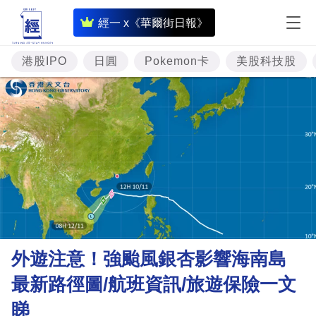
即
經一 x《華爾街日報》
時
財
港股IPO
日圓
Pokemon卡
美股科技股
經
專
題
投
資
樓
市
理
外遊注意！強颱風銀杏影響海南島
財
最新路徑圖/航班資訊/旅遊保險一文
商
睇
業