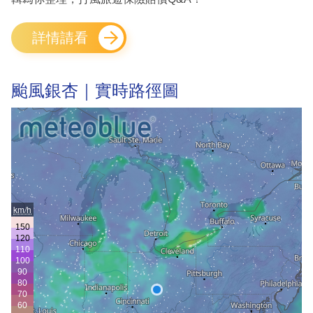
詳情請看
颱風銀杏｜實時路徑圖