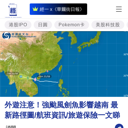
即
經一 x《華爾街日報》
時
財
港股IPO
日圓
Pokemon卡
美股科技股
經
專
題
投
資
樓
市
理
外遊注意！強颱風劍魚影響越南 最
財
新路徑圖/航班資訊/旅遊保險一文睇
商
業