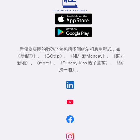
新傳媒集團的數碼平台包括多個網站和應用程式，如
《新假期》
、
《GOtrip》
、
《NM+新Monday》
、
《東方
新地》
、
《more》
、
《Sunday Kiss 親子童萌》
、
《經
濟一週》
。