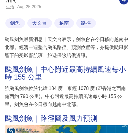
消閒
Aug 25 2025
生活
科
技
劍魚
天文台
越南
路徑
職
場
颱風劍魚最新消息｜天文台表示，劍魚會在今日移向越南中
生
北部。經濟一週整合颱風路徑、預測位置等，亦提供颱風影
活
響下的受影響航班、旅遊保險賠償資訊。
時
颱風劍魚｜中心附近最高持續風速每小
事
時 155 公里
專
強颱風劍魚位於北緯 184 度，東經 1078 度 (即香港之西南
欄
偏西約 790 公里)。中心附近最高持續風速每小時 155 公
里。劍魚會在今日移向越南中北部。
訂
閱
颱風劍魚｜路徑圖及風力預測
專
區