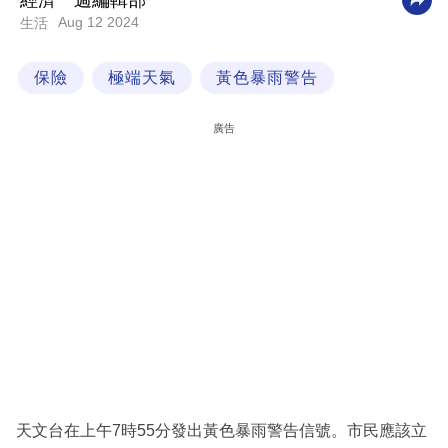
經濟一週編輯部
Aug 12 2024
生活
科
技
保險
極端天氣
黃色暴雨警告
職
場
廣告
生
活
時
事
專
欄
訂
閱
專
天文台在上午7時55分發出黃色暴雨警告信號。市民應該立
區