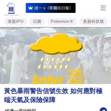
即
經一 x《華爾街日報》
時
財
港股IPO
日圓
Pokemon卡
美股科技股
經
專
題
投
資
樓
市
理
黃色暴雨警告信號生效 如何應對極
財
端天氣及保險保障
商
業