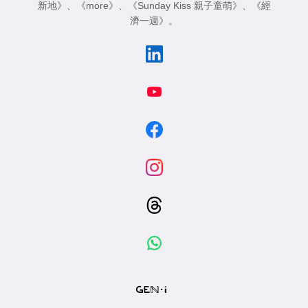
新地》
、
《more》
、
《Sunday Kiss 親子童萌》
、
《經
濟一週》
。