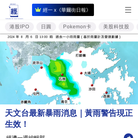
即
經一 x《華爾街日報》
時
財
港股IPO
日圓
Pokemon卡
美股科技股
經
專
題
投
資
樓
市
理
天文台最新暴雨消息｜黃雨警告現正
財
生效！
商
業