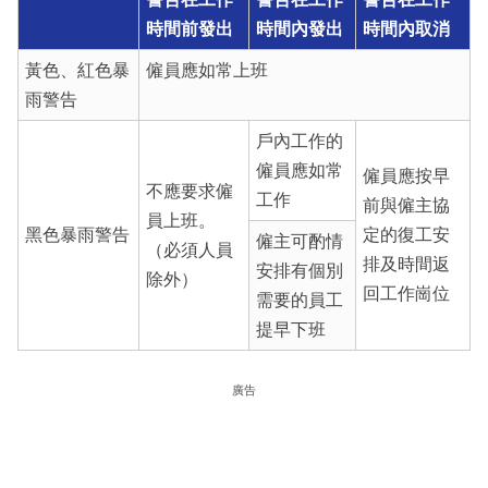
時間前發出
時間內發出
時間內取消
黃色、紅色暴
僱員應如常上班
雨警告
戶內工作的
僱員應如常
僱員應按早
不應要求僱
工作
前與僱主協
員上班。
黑色暴雨警告
定的復工安
僱主可酌情
（必須人員
排及時間返
安排有個別
除外）
回工作崗位
需要的員工
提早下班
廣告