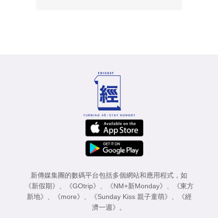
新傳媒集團的數碼平台包括多個網站和應用程式，如
《新假期》
、
《GOtrip》
、
《NM+新Monday》
、
《東方
新地》
、
《more》
、
《Sunday Kiss 親子童萌》
、
《經
濟一週》
。