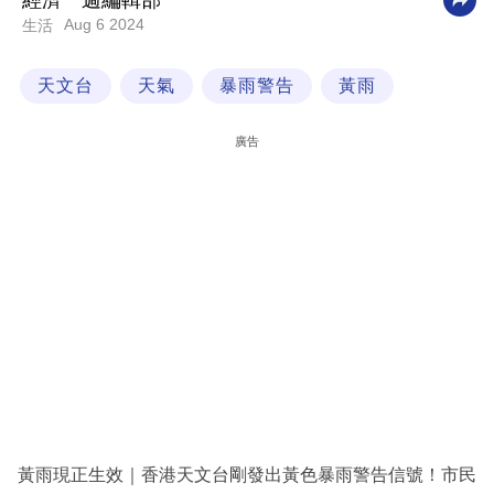
經濟一週編輯部
Aug 6 2024
生活
科
技
天文台
天氣
暴雨警告
黃雨
職
場
廣告
生
活
時
事
專
欄
訂
閱
專
黃雨現正生效｜香港天文台剛發出黃色暴雨警告信號！市民
區