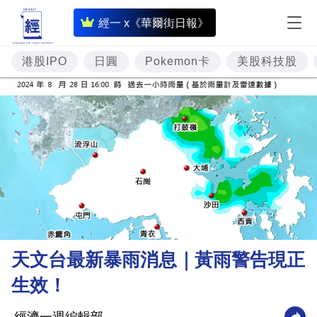
即
經一 x《華爾街日報》
時
財
港股IPO
日圓
Pokemon卡
美股科技股
經
專
題
投
資
樓
市
理
天文台最新暴雨消息｜黃雨警告現正
財
生效！
商
業