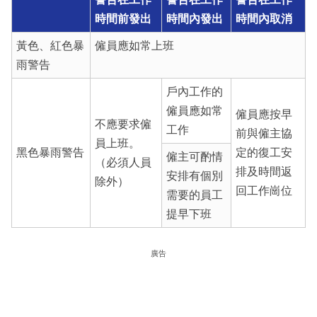
時間前發出
時間內發出
時間內取消
黃色、紅色暴
僱員應如常上班
雨警告
戶內工作的
僱員應如常
僱員應按早
不應要求僱
工作
前與僱主協
員上班。
黑色暴雨警告
定的復工安
僱主可酌情
（必須人員
排及時間返
安排有個別
除外）
回工作崗位
需要的員工
提早下班
廣告