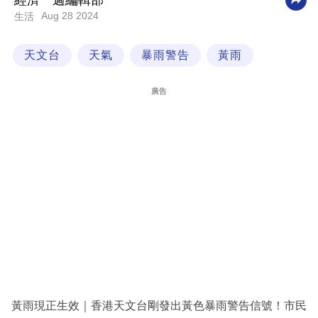
經濟一週編輯部
Aug 28 2024
生活
科
技
天文台
天氣
暴雨警告
黃雨
職
場
廣告
生
活
時
事
專
欄
訂
閱
專
黃雨現正生效｜香港天文台剛發出黃色暴雨警告信號！市民
區