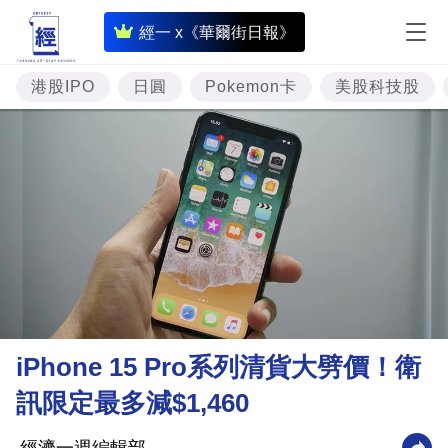
即
經一 x《華爾街日報》
時
財
港股IPO
日圓
Pokemon卡
美股科技股
經
專
題
投
資
樓
市
理
iPhone 15 Pro系列清貨大劈價！衛
財
訊限定最多減$1,460
商
業