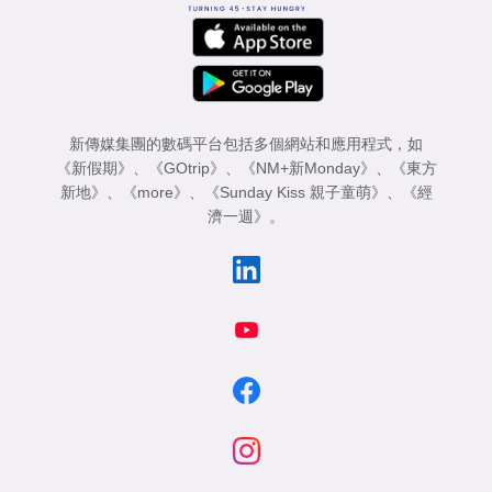
新傳媒集團的數碼平台包括多個網站和應用程式，如
《新假期》
、
《GOtrip》
、
《NM+新Monday》
、
《東方
新地》
、
《more》
、
《Sunday Kiss 親子童萌》
、
《經
濟一週》
。