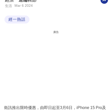
經濟一週編輯部
Mar 6 2024
生活
科
技
經一熱話
職
場
廣告
生
活
時
事
專
欄
訂
閱
專
衛訊推出限時優惠，由即日起至3月6日，iPhone 15 Pro及
區