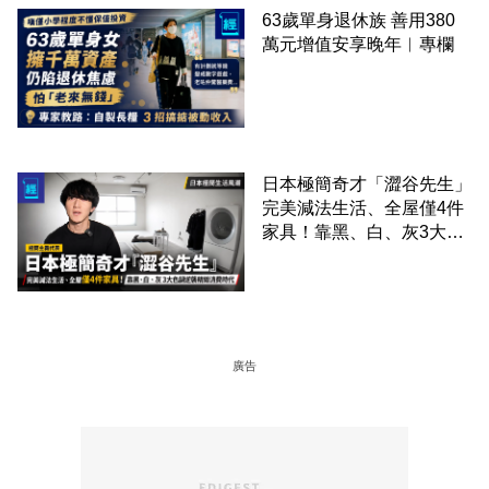
63歲單身退休族 善用380
萬元增值安享晚年︳專欄
日本極簡奇才「澀谷先生」
完美減法生活、全屋僅4件
家具！靠黑、白、灰3大色
調逆襲精緻消費時代
廣告