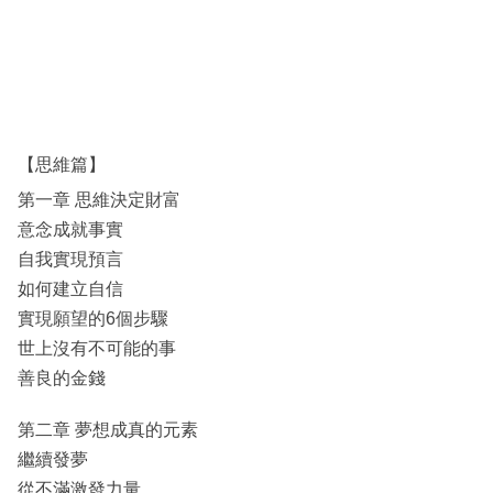
科
技
職
場
【思維篇】
生
第一章 思維決定財富
活
意念成就事實
時
自我實現預言
事
如何建立自信
實現願望的6個步驟
專
世上沒有不可能的事
欄
善良的金錢
訂
閱
第二章 夢想成真的元素
專
繼續發夢
區
從不滿激發力量