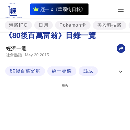
即
經一 x《華爾街日報》
時
財
港股IPO
日圓
Pokemon卡
美股科技股
經
《80後百萬富翁》目錄一覽
專
經濟一週
題
May 20 2015
社會熱話
投
資
80後百萬富翁
經一專欄
龔成
樓
龔成問答信箱
廣告
市
理
財
商
業