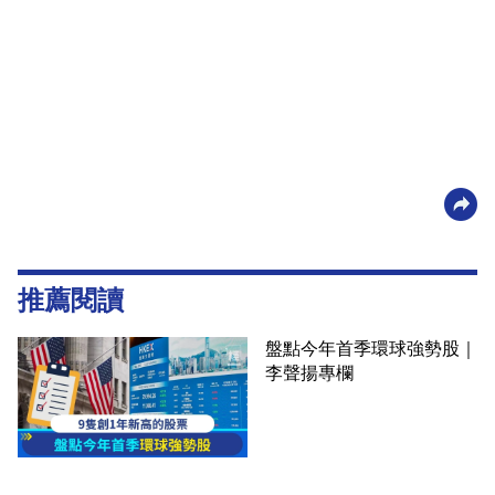
推薦閱讀
盤點今年首季環球強勢股｜
李聲揚專欄