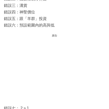
錯誤三：溝貨
錯誤四：神聖價位
錯誤五：跟「羊群」投資
錯誤六：預設範圍內的高與低
廣告
錯誤七： 2 > 1