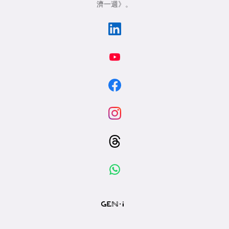
濟一週》
。