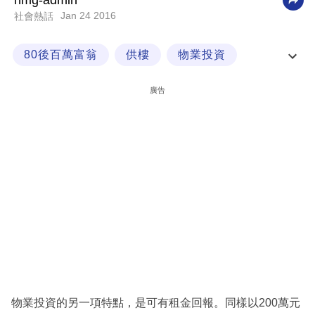
nmg-admin
Jan 24 2016
社會熱話
科
技
80後百萬富翁
供樓
物業投資
職
租金收入
場
廣告
生
活
時
事
專
欄
訂
閱
專
物業投資的另一項特點，是可有租金回報。同樣以200萬元
區