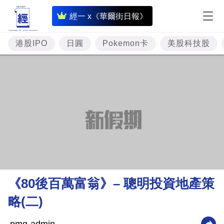
即
經一 x《華爾街日報》
時
財
港股IPO
日圓
Pokemon卡
美股科技股
經
專
題
投
資
樓
市
理
《80後百萬富翁》– 聰明投資地產策
財
略(二)
商
業