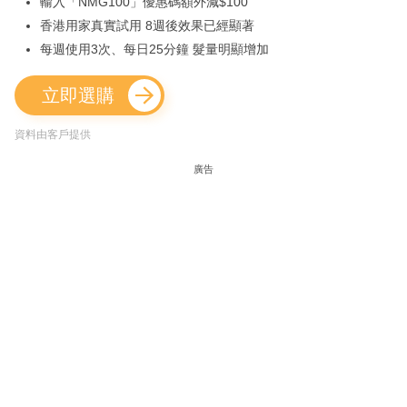
輸入「NMG100」優惠碼額外減$100
香港用家真實試用 8週後效果已經顯著
每週使用3次、每日25分鐘 髮量明顯增加
立即選購
資料由客戶提供
廣告