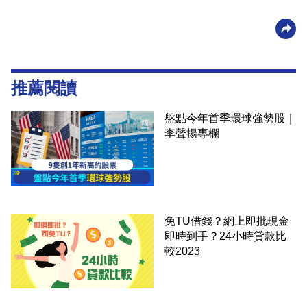
推薦閱讀
盤點今年首季環球強勢股｜
李聲揚專欄
免TU借錢？網上即批現金
即時到手？24小時貸款比
較2023