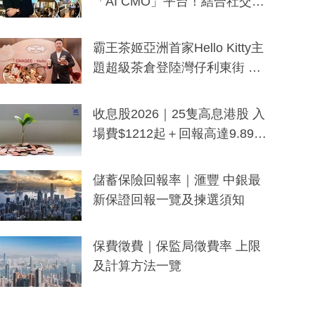
「AI CMO」平台！結合社交聆
聽與廣東話大模型 助中小企數
分鐘生成「貼地」宣傳短片
霸王茶姬亞洲首家Hello Kitty主
題超級茶倉登陸灣仔利東街 推
出首創「伯爵紅茶色」Hello Kitt
y及香港限定特調系列
收息股2026｜25隻高息港股 入
場費$1212起＋回報高達9.89
厘！持續更新
儲蓄保險回報率｜滙豐 中銀最
新保證回報一覽及揀選須知
保費徵費｜保監局徵費率 上限
及計算方法一覽