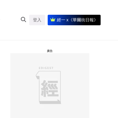
登入
經一 x《華爾街日報》
廣告