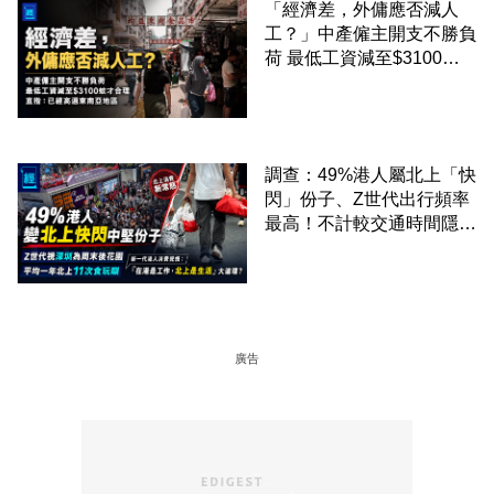
「經濟差，外傭應否減人
工？」中產僱主開支不勝負
荷 最低工資減至$3100蚊
才合理：已經高過東南亞地
區
調查：49%港人屬北上「快
閃」份子、Z世代出行頻率
最高！不計較交通時間隱形
成本 跨境擁抱大灣區生活
圈
廣告