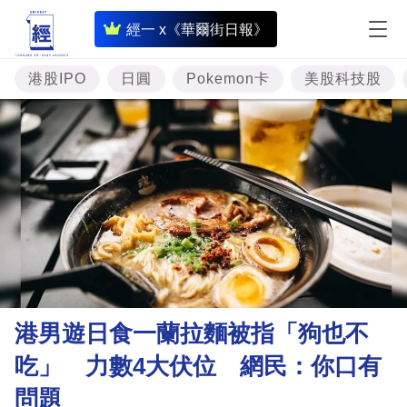
即
經一 x《華爾街日報》
時
財
港股IPO
日圓
Pokemon卡
美股科技股
經
專
題
投
資
樓
市
理
港男遊日食一蘭拉麵被指「狗也不
財
吃」 力數4大伏位 網民：你口有
商
問題
業