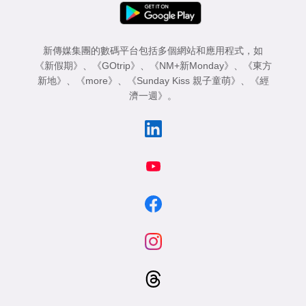
新傳媒集團的數碼平台包括多個網站和應用程式，如
《新假期》
、
《GOtrip》
、
《NM+新Monday》
、
《東方
新地》
、
《more》
、
《Sunday Kiss 親子童萌》
、
《經
濟一週》
。