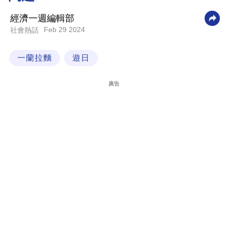
科
經濟一週編輯部
技
Feb 29 2024
社會熱話
職
一蘭拉麵
遊日
場
生
廣告
活
時
事
專
欄
訂
閱
專
區