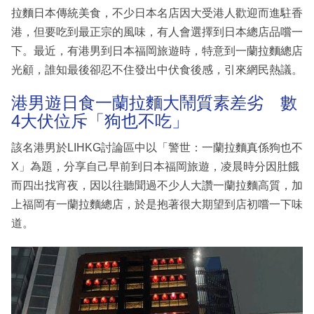
拉麵日本傳統美食，不少日本名店因大受港人歡迎而進駐香
港，但要吃到最正宗的風味，有人會選擇到日本總店品嚐一
下。最近，有港男到日本福岡旅遊時，特意到一蘭拉麵總店
光顧，誰知最後卻忍不住發出中伏食後感，引來網民熱議。
港男遊日食一蘭拉麵大鬧質素差劣 數
4大伏位斥「狗也不吃」
該名港男於LIHKG討論區中以「警世：一蘭拉麵真係狗也不
X」為題，分享自己早前到日本福岡旅遊，凌晨時分因肚餓
而四出找宵夜，因以往聽聞過不少人大讚一蘭拉麵高質，加
上福岡有一蘭拉麵總店，於是抱著很大期望到店初嚐一下味
道。