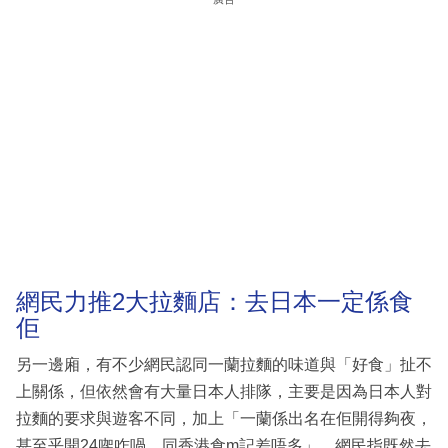
網民力推2大拉麵店：去日本一定係食
佢
另一邊廂，有不少網民認同一蘭拉麵的味道與「好食」扯不
上關係，但依然會有大量日本人排隊，主要是因為日本人對
拉麵的要求與遊客不同，加上「一蘭係出名在佢開得夠夜，
甚至乎開24㗎咋喎，同香港食m記差唔多」。網民指既然去