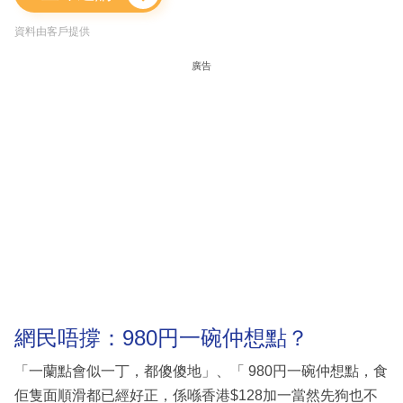
資料由客戶提供
廣告
網民唔撐：980円一碗仲想點？
「一蘭點會似一丁，都傻傻地」、「 980円一碗仲想點，食
佢隻面順滑都已經好正，係喺香港$128加一當然先狗也不