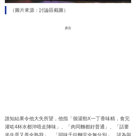
（圖片來源：討論區截圖）
廣告
誰知結果令他大失所望，他指「個湯勁X一丁香味精，食完
灌咗4杯水都沖唔走陣味」、「肉同麵都好普通」、「話要
半生蛋又畀全熟我」、「同味千拉麵完全無分別」，認為與