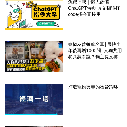
免費下載｜懶人必備
ChatGPT特典 改文翻譯打
code指令直接用
寵物友善餐廳名單│最快半
年後再增1000間│人狗共用
餐具惹爭議？狗主長文撐
「人狗共融」 卻有連鎖餐
廳即日煞停安排
打造寵物友善的物管策略