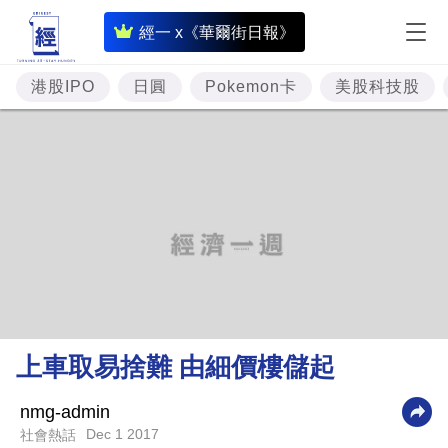
即
經一 x《華爾街日報》
時
財
港股IPO
日圓
Pokemon卡
美股科技股
經
專
題
投
資
樓
市
理
上車取易捨難 由細價樓儲起
財
商
nmg-admin
Dec 1 2017
社會熱話
業