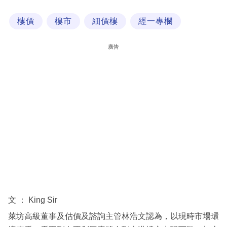
科
樓價
樓市
細價樓
經一專欄
技
職
廣告
場
生
活
時
事
專
欄
訂
閱
文 ： King Sir
專
萊坊高級董事及估價及諮詢主管林浩文認為，以現時市場環
區