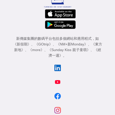
新傳媒集團的數碼平台包括多個網站和應用程式，如
《新假期》
、
《GOtrip》
、
《NM+新Monday》
、
《東方
新地》
、
《more》
、
《Sunday Kiss 親子童萌》
、
《經
濟一週》
。