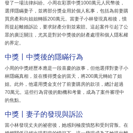
發了一場法律糾紛。小周在彩票中獎1000萬元人民幣後，
選擇隱瞞妻子，並將部分獎金用於個人私事，包括為前妻購
買房產和向姐姐轉賬200萬元。當妻子小林發現真相後，憤
而提起離婚訴訟，要求財產分割並索賠。這起案件引起了公
眾的廣泛關注，尤其是對於中獎後的財產處理和個人隱私權
的界定。
中獎丨中獎後的隱瞞行為
小周的中獎經歷本應是一段喜慶的故事，但他選擇對妻子小
林隱瞞真相，並在獲得獎金的當天，將200萬元轉給了姐
姐。此外，他還用獎金支付了前妻購房的款項，總計超過
70萬元。這些行為背後的動機和考量，成為了案件審理中
的焦點。
中獎丨妻子的發現與訴訟
當小林發現丈夫的祕密後，她感到極度憤怒和受到背叛。在