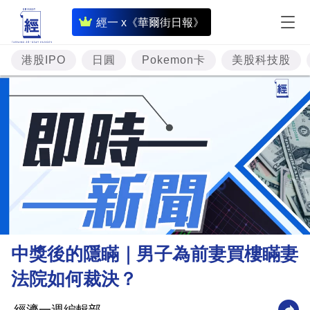
即
經一 x《華爾街日報》
時
財
港股IPO
日圓
Pokemon卡
美股科技股
經
專
題
投
資
樓
市
理
中獎後的隱瞞｜男子為前妻買樓瞞妻
財
法院如何裁決？
商
業