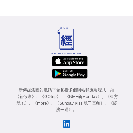
新傳媒集團的數碼平台包括多個網站和應用程式，如
《新假期》
、
《GOtrip》
、
《NM+新Monday》
、
《東方
新地》
、
《more》
、
《Sunday Kiss 親子童萌》
、
《經
濟一週》
。