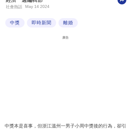
經濟一週編輯部
May 14 2024
社會熱話
科
技
中獎
即時新聞
離婚
職
場
廣告
生
活
時
事
專
欄
訂
閱
專
中獎本是喜事，但浙江溫州一男子小周中獎後的行為，卻引
區