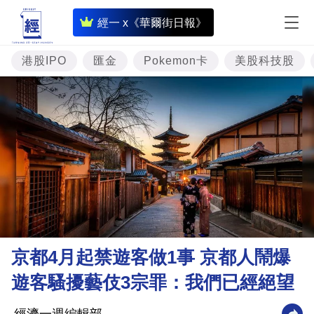
即
經一 x《華爾街日報》
時
財
港股IPO
匯金
Pokemon卡
美股科技股
經
專
題
投
資
樓
市
理
京都4月起禁遊客做1事 京都人鬧爆
財
遊客騷擾藝伎3宗罪：我們已經絕望
商
業