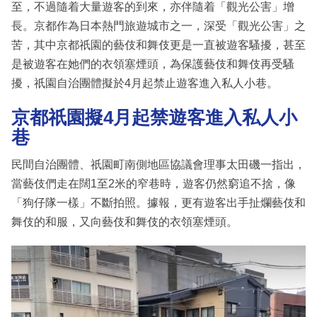
至，不過隨着大量遊客的到來，亦伴隨着「觀光公害」增
長。京都作為日本熱門旅遊城市之一，深受「觀光公害」之
苦，其中京都祇園的藝伎和舞伎更是一直被遊客騷擾，甚至
是被遊客在她們的衣領塞煙頭，為保護藝伎和舞伎再受騷
擾，祇園自治團體擬於4月起禁止遊客進入私人小巷。
京都祇園擬4月起禁遊客進入私人小
巷
民間自治團體、祇園町南側地區協議會理事太田磯一指出，
當藝伎們走在闊1至2米的窄巷時，遊客仍然窮追不捨，像
「狗仔隊一樣」不斷拍照。據報，更有遊客出手扯爛藝伎和
舞伎的和服，又向藝伎和舞伎的衣領塞煙頭。