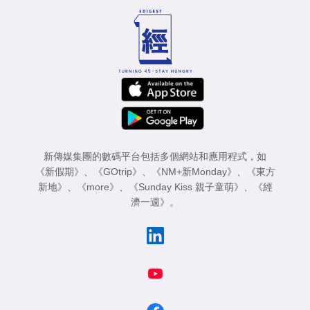
新傳媒集團的數碼平台包括多個網站和應用程式，如
《新假期》
、
《GOtrip》
、
《NM+新Monday》
、
《東方
新地》
、
《more》
、
《Sunday Kiss 親子童萌》
、
《經
濟一週》
。