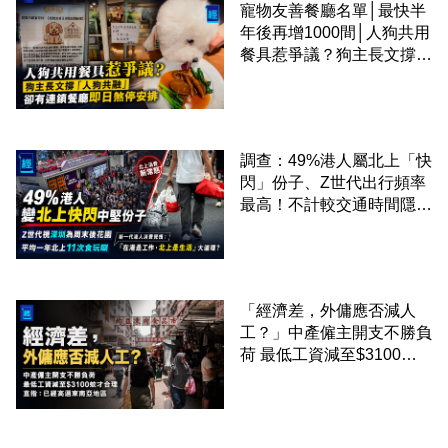
寵物友善餐廳名單│最快半
年後再增1000間│人狗共用
餐具惹爭議？狗主長文撐
「人狗共融」 卻有連鎖餐
廳即日煞停安排
調查：49%港人屬北上「快
閃」份子、Z世代出行頻率
最高！不計較交通時間隱形
成本 跨境擁抱大灣區生活
圈
「經濟差，外傭應否減人
工？」中產僱主開支不勝負
荷 最低工資減至$3100蚊
才合理：已經高過東南亞地
區