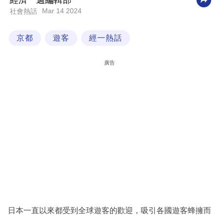
經濟一週編輯部
Mar 14 2024
社會熱話
科
技
京都
遊客
經一熱話
職
場
廣告
生
活
時
事
專
欄
訂
閱
專
日本一直以來都受到全球遊客的歡迎，吸引各國遊客蜂擁而
區