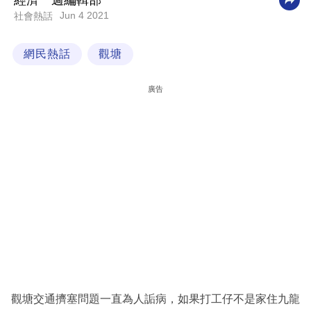
經濟一週編輯部
Jun 4 2021
社會熱話
科
技
網民熱話
觀塘
職
場
廣告
生
活
時
事
專
欄
訂
閱
專
觀塘交通擠塞問題一直為人詬病，如果打工仔不是家住九龍
區