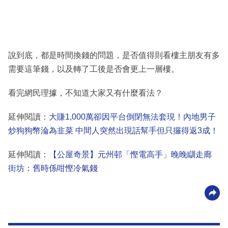
說到底，都是時間換錢的問題，是否值得則看樓主朋友有多
需要這筆錢，以及轉了工後是否會更上一層樓。
看完網民理據，不知道大家又有什麼看法？
延伸閱讀：
大賺1,000萬卻因平台倒閉無法套現！內地男子
炒狗狗幣淪為韭菜 中間人突然出現話幫手但只攞得返3成！
延伸閱讀：
【公屋奇景】元州邨「慳電高手」晚晚瞓走廊
街坊：舊時係咁慳冷氣錢