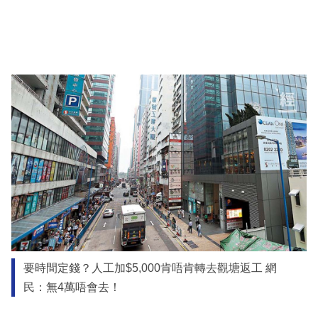
要時間定錢？人工加$5,000肯唔肯轉去觀塘返工 網
民：無4萬唔會去！