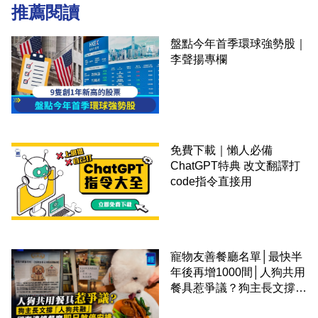
推薦閱讀
盤點今年首季環球強勢股｜
李聲揚專欄
免費下載｜懶人必備
ChatGPT特典 改文翻譯打
code指令直接用
寵物友善餐廳名單│最快半
年後再增1000間│人狗共用
餐具惹爭議？狗主長文撐
「人狗共融」 卻有連鎖餐