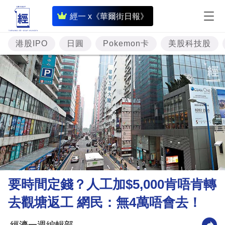
即
經一 x《華爾街日報》
時
財
港股IPO
日圓
Pokemon卡
美股科技股
經
專
題
投
資
樓
市
理
要時間定錢？人工加$5,000肯唔肯轉
財
去觀塘返工 網民：無4萬唔會去！
商
業