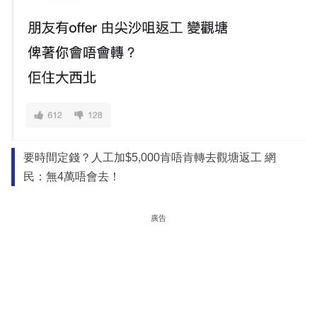
要時間定錢？人工加$5,000肯唔肯轉去觀塘返工 網
民：無4萬唔會去！
廣告