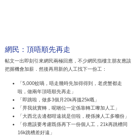
網民：頂唔順先再走
帖文一出即刻引來網民兩極回應，不少網民指樓主朋友應該
把握機會加薪．然後再用新的人工找下一份工：
「5,000蚊喎，唔走幾時先加得得到，老虎蟹都走
啦，做兩年頂唔順先再走」
「即跳啦，做多3個月20k再搵25k嘅」
「畀我就實轉，呢啲位一定係靠轉工嚟加人工」
「大西北去邊都咁遠就是但啦，梗係揀人工多嗰份」
「你應該要考慮既係再下一份個人工，21k再跳槽同
16k跳槽差好遠」