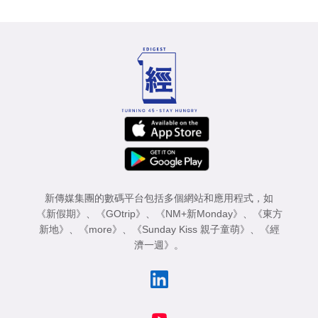
新傳媒集團的數碼平台包括多個網站和應用程式，如
《新假期》
、
《GOtrip》
、
《NM+新Monday》
、
《東方
新地》
、
《more》
、
《Sunday Kiss 親子童萌》
、
《經
濟一週》
。