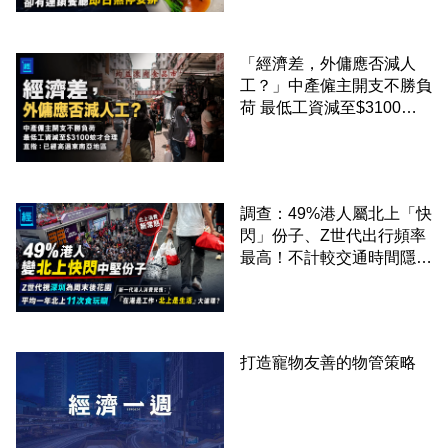
廳即日煞停安排
「經濟差，外傭應否減人
工？」中產僱主開支不勝負
荷 最低工資減至$3100蚊
才合理：已經高過東南亞地
區
調查：49%港人屬北上「快
閃」份子、Z世代出行頻率
最高！不計較交通時間隱形
成本 跨境擁抱大灣區生活
圈
打造寵物友善的物管策略