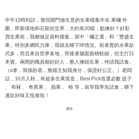
中午12時到訪，發現開門做生意的生果檔集中在 果欄 外
圍，即新填地和石龍街交界，大約有20檔，點揀好？好彩
買生果前，我都做足資料搜集，當中「欄之選」和「豐盛生
果」特別多網民力捧，我就去睇下咩情況。前者賣的水果款
式多，而且來自世界各地，而後者舖面面積較細，但主打日
本貨。兩間的職員都好好人，教人揀靚生果，仲請我試食。
（o拿，我係卧底，無檔主知我身分，保證好公正。）老闆
話，10月入秋，有超多生果當造，Best Pick首選必數 提子
、 布冧 、 奇異果 、 蘋果 、 柿 等，就等我率先試食，睇下
邊款好味又抵食啦！
廣告