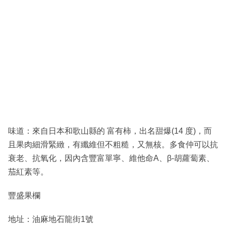
味道：來自日本和歌山縣的 富有柿，出名甜爆(14 度)，而
且果肉細滑緊緻，有纖維但不粗糙，又無核。多食仲可以抗
衰老、抗氧化，因內含豐富單寧、維他命A、β-胡蘿蔔素、
茄紅素等。
豐盛果欄
地址：油麻地石龍街1號