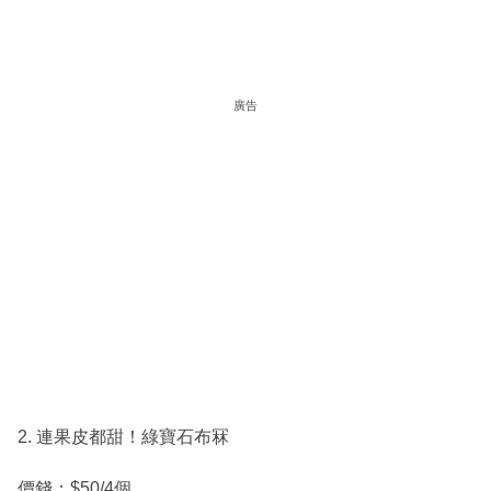
廣告
2. 連果皮都甜！綠寶石布冧
價錢：$50/4個