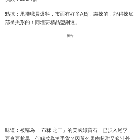
點揀：果攤職員爆料，市面有好多A貨，識揀的，記得揀底
部呈尖形的！同埋要精晶瑩剔透。
廣告
味道：被稱為「 布冧 之王」的美國綠寶石，已步入尾季，
要食要趁早。何解成為搶手貨？因黃色果肉超甜又多汁外，