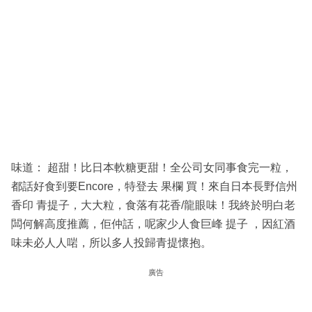
味道： 超甜！比日本軟糖更甜！全公司女同事食完一粒，
都話好食到要Encore，特登去 果欄 買！來自日本長野信州
香印 青提子，大大粒，食落有花香/龍眼味！我終於明白老
闆何解高度推薦，佢仲話，呢家少人食巨峰 提子 ，因紅酒
味未必人人啱，所以多人投歸青提懷抱。
廣告