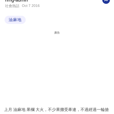
nmg-admin
Oct 7 2016
社會熱話
科
技
油麻地
職
場
廣告
生
活
時
事
專
欄
訂
閱
專
上月 油麻地 果欄 大火，不少果攤受牽連，不過經過一輪搶
區