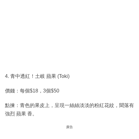
4. 青中透紅！土岐 蘋果 (Toki)
價錢：每個$18，3個$50
點揀：青色的果皮上，呈現一絲絲淡淡的粉紅花紋，聞落有
強烈 蘋果 香。
廣告