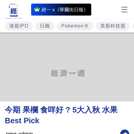
即
經一 x《華爾街日報》
時
財
港股IPO
日圓
Pokemon卡
美股科技股
經
專
題
投
資
樓
市
理
今期 果欄 食咩好 ? 5大入秋 水果
財
Best Pick
商
業