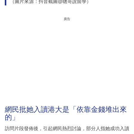
（圖片來源：抖音截圖@聰哥說留學）
廣告
網民批她入讀港大是「依靠金錢堆出來
的」
訪問片段發佈後，引起網民熱烈討論，部分人指她成功入讀