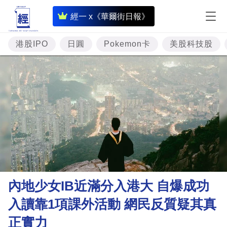
即
經一 x《華爾街日報》
時
財
港股IPO
日圓
Pokemon卡
美股科技股
經
專
題
投
資
樓
市
理
內地少女IB近滿分入港大 自爆成功
財
入讀靠1項課外活動 網民反質疑其真
商
正實力
業