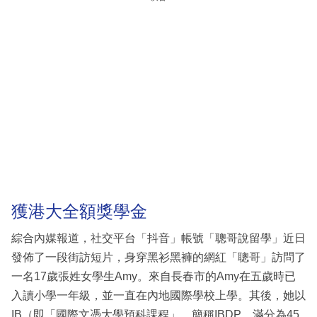
獲港大全額獎學金
綜合內媒報道，社交平台「抖音」帳號「聰哥說留學」近日
發佈了一段街訪短片，身穿黑衫黑褲的網紅「聰哥」訪問了
一名17歲張姓女學生Amy。來自長春市的Amy在五歲時已
入讀小學一年級，並一直在內地國際學校上學。其後，她以
IB（即「國際文憑大學預科課程」，簡稱IBDP，滿分為45