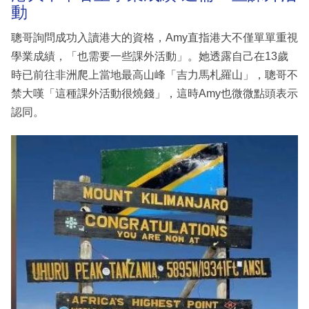
動
聰哥詢問成功入讀港大的資格，Amy直指港大不僅單單重視
學業成績，「也需要一些課外活動」。她透露自己在13歲
時已前往非洲爬上當地最高山峰「吉力馬札羅山」，聰哥不
禁大嘆「這種課外活動很燒錢」，這時Amy也微微點頭表示
認同。