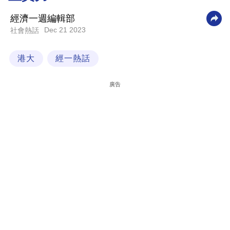
科
經濟一週編輯部
技
Dec 21 2023
社會熱話
職
港大
經一熱話
場
生
廣告
活
時
事
專
欄
訂
閱
專
區