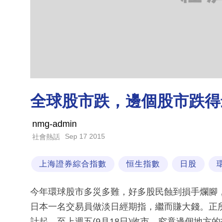
全球股市跌，邊個股市跌得
nmg-admin
Sep 17 2015
社會熱話
上海證券綜合指數
恒生指數
日股
今年環球股市多災多難，好多股民蝕到損手爛腳
日本一名交易員做淡日經期指，繼而賺大錢。正所
計起，至上週五(9月18日)收市，究竟邊個地方