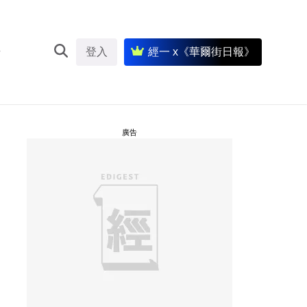
登入
經一 x《華爾街日報》
廣告