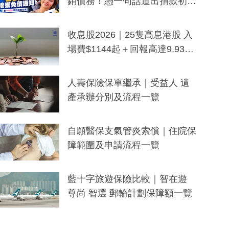
銷債務！憑一句話道出捐款初
衷：加州26萬人接獲免債通知、
一度被誤當詐騙手段
收息股2026｜25隻高息港股 入
場費$1144起＋回報高達9.93
厘！持續更新
人壽保險保單繼承｜受益人 遺
產承辦分別及流程一覽
自願醫保支氣管炎索償｜住院保
障範圍及申請流程一覽
藍十字旅遊保險比較｜智在遊
尊尚 智選 郵輪計劃保障額一覽