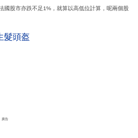
，法國股市亦跌不足1%，就算以高低位計算，呢兩個股
。
生髮頭盔
廣告