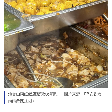
炮台山兩餸飯店驚現炒燒賣。（圖片來源：FB@香港
兩餸飯關注組）