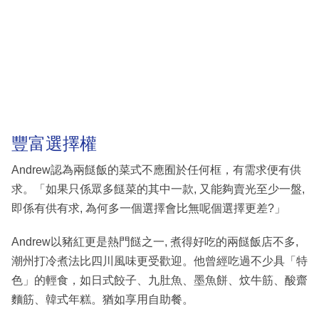
豐富選擇權
Andrew認為兩餸飯的菜式不應囿於任何框，有需求便有供
求。「如果只係眾多餸菜的其中一款, 又能夠賣光至少一盤,
即係有供有求, 為何多一個選擇會比無呢個選擇更差?」
Andrew以豬紅更是熱門餸之一, 煮得好吃的兩餸飯店不多,
潮州打冷煮法比四川風味更受歡迎。他曾經吃過不少具「特
色」的輕食，如日式餃子、九肚魚、墨魚餅、炆牛筋、酸齋
麵筋、韓式年糕。猶如享用自助餐。