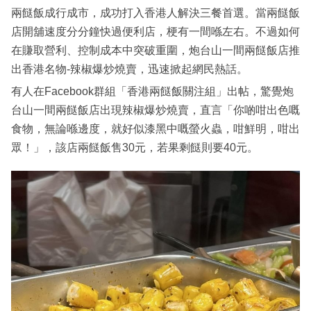
兩餸飯成行成市，成功打入香港人解決三餐首選。當兩餸飯
店開舖速度分分鐘快過便利店，梗有一間喺左右。不過如何
在賺取營利、控制成本中突破重圍，炮台山一間兩餸飯店推
出香港名物-辣椒爆炒燒賣，迅速掀起網民熱話。
有人在Facebook群組「香港兩餸飯關注組」出帖，驚覺炮
台山一間兩餸飯店出現辣椒爆炒燒賣，直言「你啲咁出色嘅
食物，無論喺邊度，就好似漆黑中嘅螢火蟲，咁鮮明，咁出
眾！」，該店兩餸飯售30元，若果剩餸則要40元。