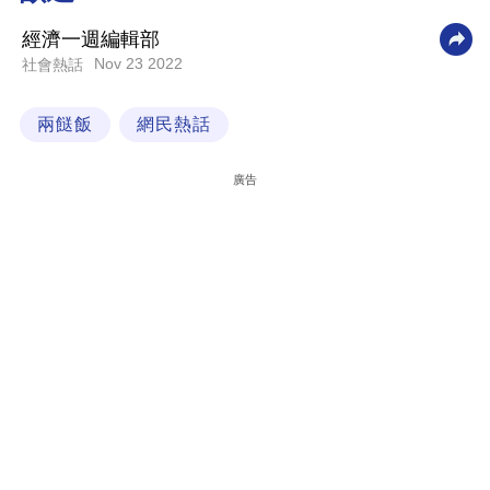
科
經濟一週編輯部
技
Nov 23 2022
社會熱話
職
兩餸飯
網民熱話
場
生
廣告
活
時
事
專
欄
訂
閱
專
區