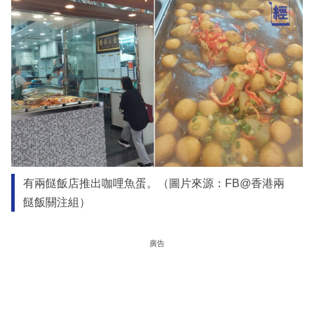
有兩餸飯店推出咖哩魚蛋。（圖片來源：FB@香港兩
餸飯關注組）
廣告