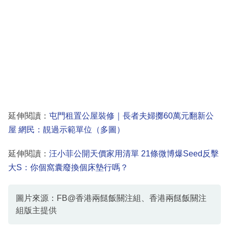
延伸閱讀：
屯門租置公屋裝修｜長者夫婦擲60萬元翻新公
屋 網民：靚過示範單位（多圖）
延伸閱讀：
汪小菲公開天價家用清單 21條微博爆Seed反擊
大S：你個窩囊廢換個床墊行嗎？
圖片來源：FB@香港兩餸飯關注組、香港兩餸飯關注
組版主提供