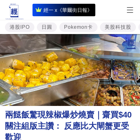
即
經一 x《華爾街日報》
時
財
港股IPO
日圓
Pokemon卡
美股科技股
經
專
題
投
資
樓
市
理
兩餸飯驚現辣椒爆炒燒賣｜齋買$40
財
關注組版主讚： 反應比大閘蟹更受
商
歡迎
業