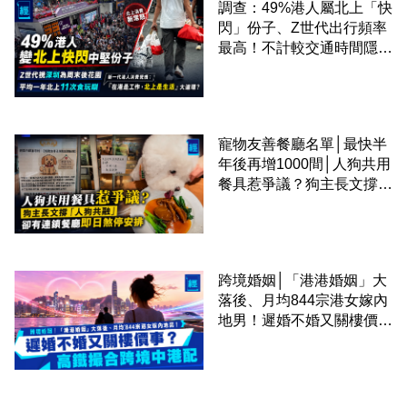
調查：49%港人屬北上「快
閃」份子、Z世代出行頻率
最高！不計較交通時間隱形
成本 跨境擁抱大灣區生活
圈
寵物友善餐廳名單│最快半
年後再增1000間│人狗共用
餐具惹爭議？狗主長文撐
「人狗共融」 卻有連鎖餐
廳即日煞停安排
跨境婚姻│「港港婚姻」大
落後、月均844宗港女嫁內
地男！遲婚不婚又關樓價
事？高鐵撮合跨境中港配