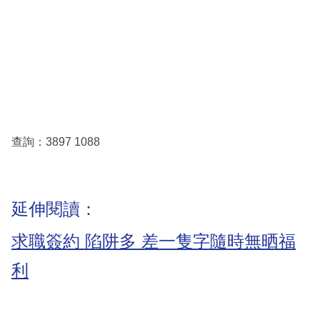
查詢：3897 1088
延伸閱讀：
求職簽約 陷阱多 差一隻字隨時無晒福
利