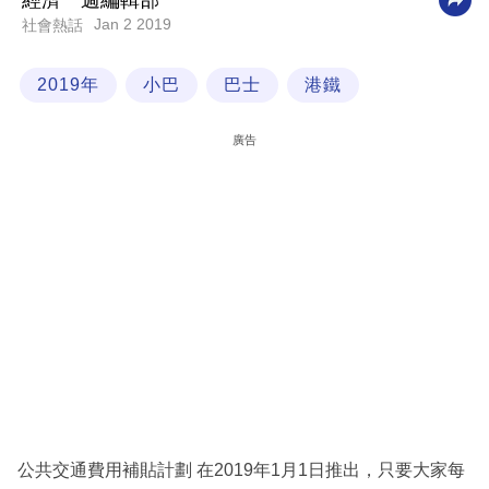
經濟一週編輯部
Jan 2 2019
社會熱話
科
技
2019年
小巴
巴士
港鐵
職
場
廣告
生
活
時
事
專
欄
訂
閱
專
公共交通費用補貼計劃 在2019年1月1日推出，只要大家每
區