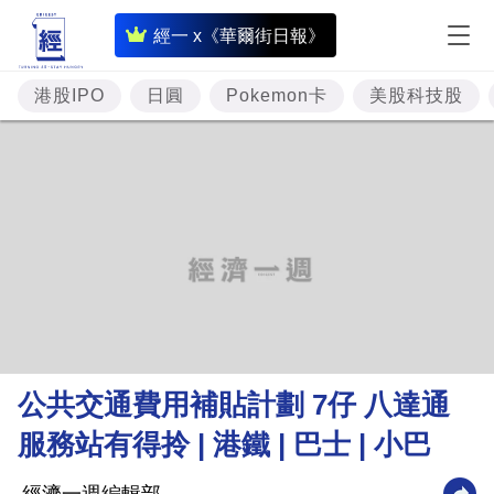
即
經一 x《華爾街日報》
時
財
港股IPO
日圓
Pokemon卡
美股科技股
經
專
題
投
資
樓
市
理
公共交通費用補貼計劃 7仔 八達通
財
服務站有得拎 | 港鐵 | 巴士 | 小巴
商
業