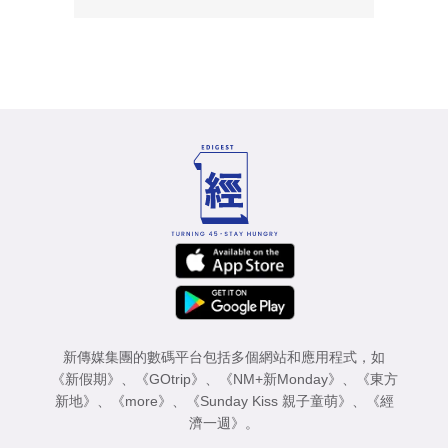
新傳媒集團的數碼平台包括多個網站和應用程式，如
《新假期》
、
《GOtrip》
、
《NM+新Monday》
、
《東方
新地》
、
《more》
、
《Sunday Kiss 親子童萌》
、
《經
濟一週》
。