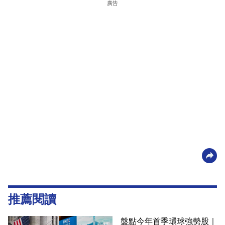
廣告
推薦閱讀
盤點今年首季環球強勢股｜