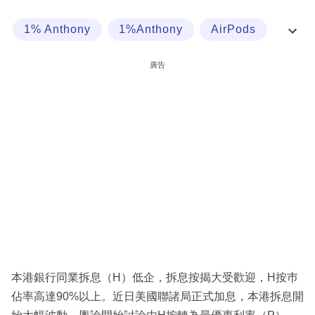
科
1% Anthony
1%Anthony
AirPods
技
AllRightsReserved
職
廣告
場
生
活
時
事
專
欄
訂
閱
本港銀行同業拆息（H）低企，拆息按揭大受歡迎，H按巿
專
佔率高達90%以上。近日美國聯諸局正式加息，本港拆息開
區