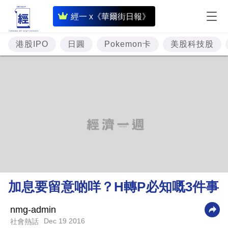
即
經一 x《華爾街日報》
時
財
港股IPO
日圓
Pokemon卡
美股科技股
經
專
題
投
資
樓
市
理
加息要留意啲咩？H轉P必知嘅3件事
財
商
nmg-admin
Dec 19 2016
社會熱話
業