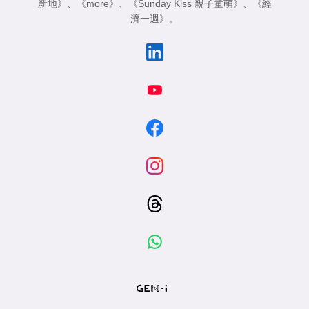
新地》
、
《more》
、
《Sunday Kiss 親子童萌》
、
《經
濟一週》
。