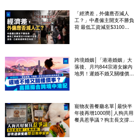
「經濟差，外傭應否減人
工？」中產僱主開支不勝負
荷 最低工資減至$3100蚊
才合理：已經高過東南亞地
區
跨境婚姻│「港港婚姻」大
落後、月均844宗港女嫁內
地男！遲婚不婚又關樓價
事？高鐵撮合跨境中港配
寵物友善餐廳名單│最快半
年後再增1000間│人狗共用
餐具惹爭議？狗主長文撐
「人狗共融」 卻有連鎖餐
廳即日煞停安排