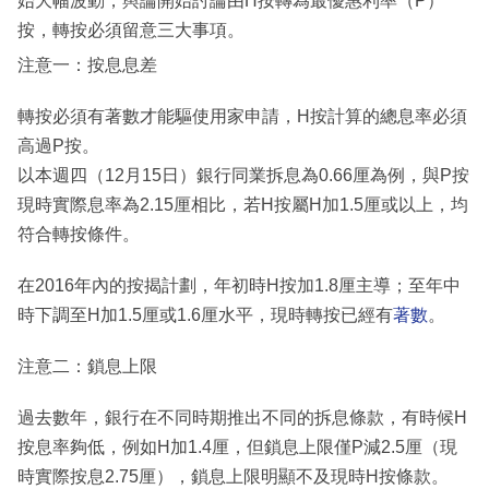
始大幅波動，輿論開始討論由H按轉為最優惠利率（P）
按，轉按必須留意三大事項。
注意一：按息息差
轉按必須有著數才能驅使用家申請，H按計算的總息率必須
高過P按。
以本週四（12月15日）銀行同業拆息為0.66厘為例，與P按
現時實際息率為2.15厘相比，若H按屬H加1.5厘或以上，均
符合轉按條件。
在2016年內的按揭計劃，年初時H按加1.8厘主導；至年中
時下調至H加1.5厘或1.6厘水平，現時轉按已經有
著數
。
注意二：鎖息上限
過去數年，銀行在不同時期推出不同的拆息條款，有時候H
按息率夠低，例如H加1.4厘，但鎖息上限僅P減2.5厘（現
時實際按息2.75厘），鎖息上限明顯不及現時H按條款。