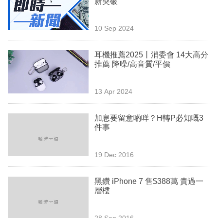
新突破
業
科
10 Sep 2024
技
耳機推薦2025丨消委會 14大高分
職
推薦 降噪/高音質/平價
場
13 Apr 2024
生
活
加息要留意啲咩？H轉P必知嘅3
件事
時
事
19 Dec 2016
專
欄
黑鑽 iPhone 7 售$388萬 貴過一
層樓
訂
閱
28 Sep 2016