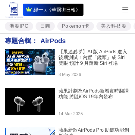
即
經一 x《華爾街日報》
時
財
港股IPO
日圓
Pokemon卡
美股科技股
經
專題合輯：
AirPods
專
【果迷必睇】AI 版 AirPods 進入
題
後期測試！內置「鏡頭」成 Siri
雙眼 預計 9 月隨新 Siri 登場
投
8 May 2026
資
樓
蘋果計劃為AirPods新增實時翻譯
功能 將隨iOS 19年內發布
市
理
14 Mar 2025
財
蘋果新款AirPods Pro 助聽功能創
商