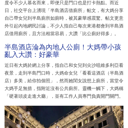
度令不少人慕名而來，即便只是門口也是打卡熱點。而近
日，社交平台上湧現「半島酒店借廁所」帖文，有大媽分享
自己帶女兒到半島廁所如廁時，被其豪華感震驚。帖文更意
外引起內地網民討論，不少人指自己每次來港都會到半島酒
店借用廁所，且方法相當容易，大讚「比公廁好得多」。
半島酒店淪為內地人公廁！大媽帶小孩
亂入大讚：好豪華
近日有大媽於網上分享，指自己和女兒到尖沙咀維多利亞看
夜景，走到半島門口時，大媽命女兒「看看這酒店（半島酒
店）多美，給你拍個照」，然而她閨女說想上廁所，當堂令
大媽手足無措，指附近沒有公共廁所。靈機一觸下，大媽稱
「硬著頭皮走進大廳」，並有工作人員專門負責開門關門。