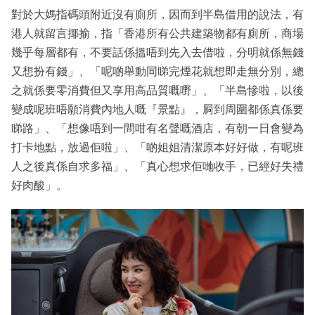
對於大媽指碼頭附近沒有廁所，因而到半島借用的說法，有
港人就留言揶揄，指「香港所有公共建築物都有廁所，商場
幾乎每層都有，不要話係搵唔到先入去借啦，分明就係無錢
又想扮有錢」、「呢啲舉動同睇完煙花就想即走無分別，總
之就係要零消費但又享用高品質嘅嘢」、「半島慘啦，以後
變成呢班唔願消費內地人嘅『景點』，屙到周圍都係真係要
睇路」、「想像唔到一間咁有名聲嘅酒店，有朝一日會變為
打卡地點，放過佢啦」、「啲姐姐清潔原本好好做，有呢班
人之後真係自求多福」、「真心想求佢哋收手，已經好失禮
好肉酸」。