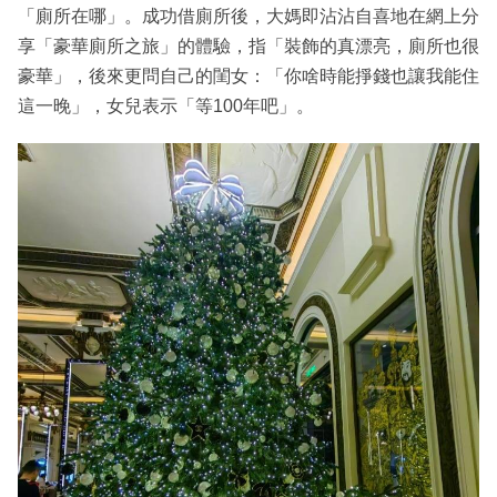
「廁所在哪」。成功借廁所後，大媽即沾沾自喜地在網上分
享「豪華廁所之旅」的體驗，指「裝飾的真漂亮，廁所也很
豪華」，後來更問自己的閨女：「你啥時能掙錢也讓我能住
這一晚」，女兒表示「等100年吧」。