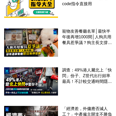
code指令直接用
寵物友善餐廳名單│最快半
年後再增1000間│人狗共用
餐具惹爭議？狗主長文撐
「人狗共融」 卻有連鎖餐
廳即日煞停安排
調查：49%港人屬北上「快
閃」份子、Z世代出行頻率
最高！不計較交通時間隱形
成本 跨境擁抱大灣區生活
圈
「經濟差，外傭應否減人
工？」中產僱主開支不勝負