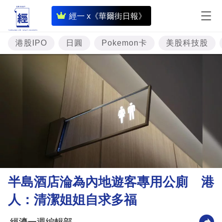
即
經一 x《華爾街日報》
時
財
港股IPO
日圓
Pokemon卡
美股科技股
經
專
題
投
資
樓
市
理
半島酒店淪為內地遊客專用公廁 港
財
人：清潔姐姐自求多福
商
業