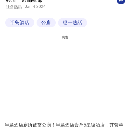
經濟一週編輯部
Jan 4 2024
社會熱話
科
技
半島酒店
公廁
經一熱話
職
場
廣告
生
活
時
事
專
欄
訂
閱
專
半島酒店廁所被當公廁！半島酒店貴為5星級酒店，其奢華
區