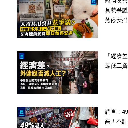
寵物友善
具惹爭議
煞停安排
「經濟差
最低工資
調查：4
高！不計