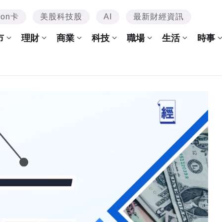
mon卡
美股科技股
AI
最新財經資訊
市
理財
商業
科技
職場
生活
時事