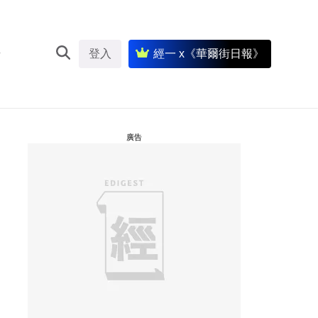
登入
經一 x《華爾街日報》
廣告