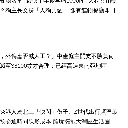
餐廳名單│最快半年後再增1000間│人狗共用餐
？狗主長文撐「人狗共融」 卻有連鎖餐廳即日
，外傭應否減人工？」中產僱主開支不勝負荷
減至$3100蚊才合理：已經高過東南亞地區
9%港人屬北上「快閃」份子、Z世代出行頻率最
較交通時間隱形成本 跨境擁抱大灣區生活圈