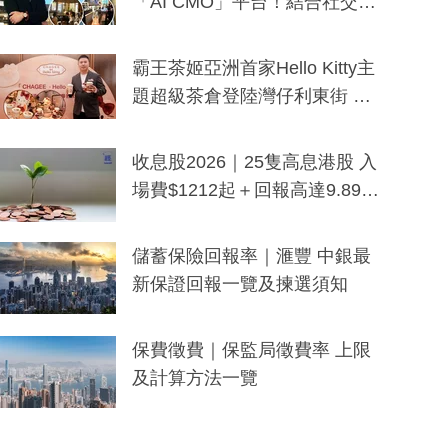
「AI CMO」平台！結合社交聆
聽與廣東話大模型 助中小企數
分鐘生成「貼地」宣傳短片
霸王茶姬亞洲首家Hello Kitty主
題超級茶倉登陸灣仔利東街 推
出首創「伯爵紅茶色」Hello Kitt
y及香港限定特調系列
收息股2026｜25隻高息港股 入
場費$1212起＋回報高達9.89
厘！持續更新
儲蓄保險回報率｜滙豐 中銀最
新保證回報一覽及揀選須知
保費徵費｜保監局徵費率 上限
及計算方法一覽