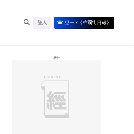
登入
經一 x《華爾街日報》
廣告