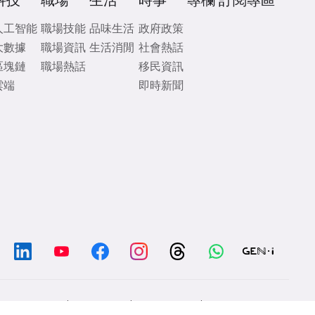
科技
職場
生活
時事
專欄
訂閱專區
人工智能
職場技能
品味生活
政府政策
大數據
職場資訊
生活消閒
社會熱話
區塊鏈
職場熱話
移民資訊
雲端
即時新聞
/
/
/
Chat with us
Contacts
Disclaimer
Privacy Policy