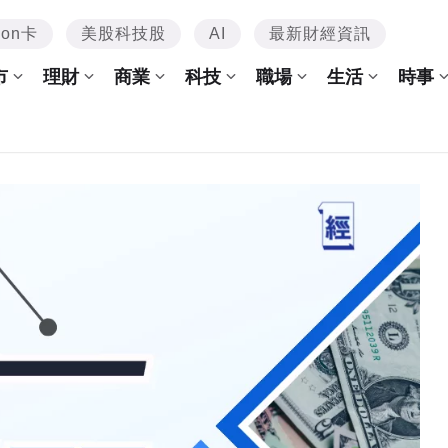
mon卡
美股科技股
AI
最新財經資訊
市
理財
商業
科技
職場
生活
時事