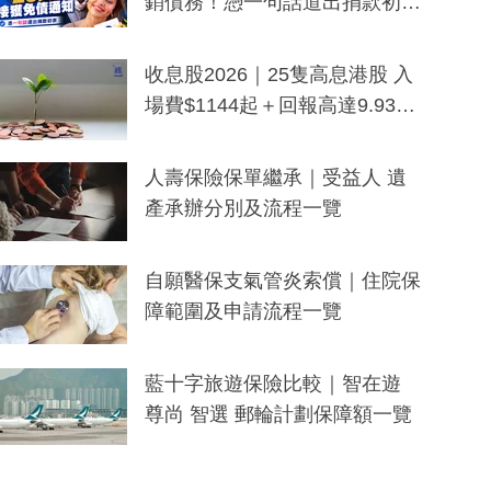
銷債務！憑一句話道出捐款初
衷：加州26萬人接獲免債通知、
一度被誤當詐騙手段
收息股2026｜25隻高息港股 入
場費$1144起＋回報高達9.93
厘！持續更新
人壽保險保單繼承｜受益人 遺
產承辦分別及流程一覽
自願醫保支氣管炎索償｜住院保
障範圍及申請流程一覽
藍十字旅遊保險比較｜智在遊
尊尚 智選 郵輪計劃保障額一覽