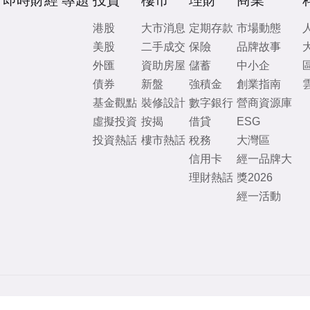
即時財經
專題
投資
樓市
理財
商業
港股
大市消息
定期存款
市場動態
美股
二手成交
保險
品牌故事
外匯
資助房屋
儲蓄
中小企
債券
新盤
強積金
創業指南
基金觀點
裝修設計
數字銀行
營商資源庫
虛擬投資
按揭
借貸
ESG
投資熱話
樓市熱話
稅務
大灣區
信用卡
經一品牌大
理財熱話
獎2026
經一活動