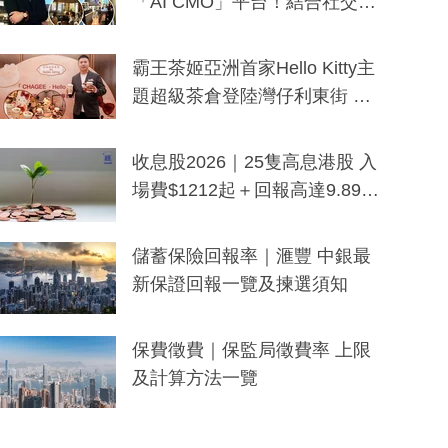
「AI CMO」平台！結合社交聆
聽與廣東話大模型 助中小企數
分鐘生成「貼地」宣傳短片
霸王茶姬亞洲首家Hello Kitty主
題超級茶倉登陸灣仔利東街 推
出首創「伯爵紅茶色」Hello Kitt
y及香港限定特調系列
收息股2026｜25隻高息港股 入
場費$1212起＋回報高達9.89
厘！持續更新
儲蓄保險回報率｜滙豐 中銀最
新保證回報一覽及揀選須知
保費徵費｜保監局徵費率 上限
及計算方法一覽