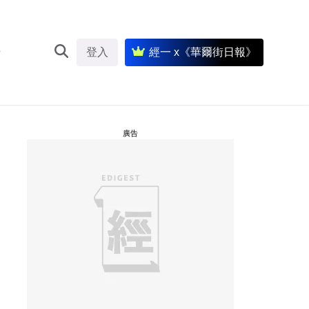
登入
經一 x《華爾街日報》
廣告