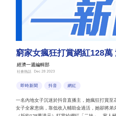
窮家女瘋狂打賞網紅128萬
經濟一週編輯部
Dec 28 2023
社會熱話
即時新聞
抖音
網紅
一名內地女子沉迷於抖音直播主，她瘋狂打賞至
女子全家患病，靠低收入輔助金過活，她卻將弟弟
（折約128萬港元）打賞給網紅「二妹」，家人