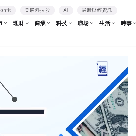
mon卡
美股科技股
AI
最新財經資訊
市
理財
商業
科技
職場
生活
時事