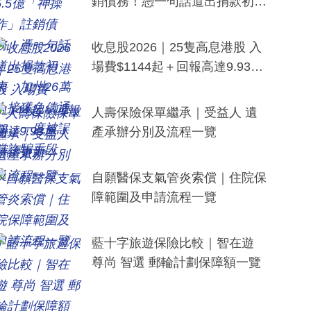
銷債務！憑一句話道出捐款初
衷：加州26萬人接獲免債通知、
一度被誤當詐騙手段
收息股2026｜25隻高息港股 入
場費$1144起＋回報高達9.93
厘！持續更新
人壽保險保單繼承｜受益人 遺
產承辦分別及流程一覽
自願醫保支氣管炎索償｜住院保
障範圍及申請流程一覽
藍十字旅遊保險比較｜智在遊
尊尚 智選 郵輪計劃保障額一覽