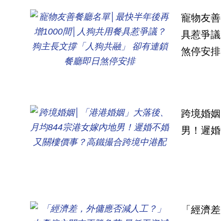
寵物友善
具惹爭議
煞停安排
跨境婚姻
男！遲婚
「經濟差