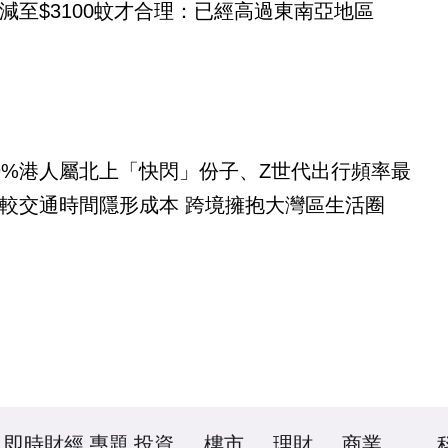
減至$3100蚊才合理：已經高過東南亞地區
9%港人屬北上「快閃」份子、Z世代出行頻率最
較交通時間隱形成本 跨境擁抱大灣區生活圈
即時財經
專題
投資
樓市
理財
商業