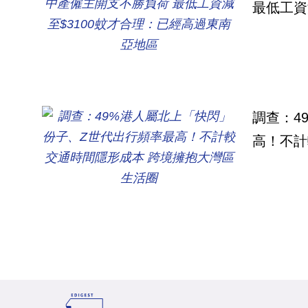
最低工資
調查：4
高！不計