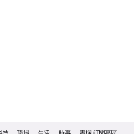
科技
職場
生活
時事
專欄
訂閱專區