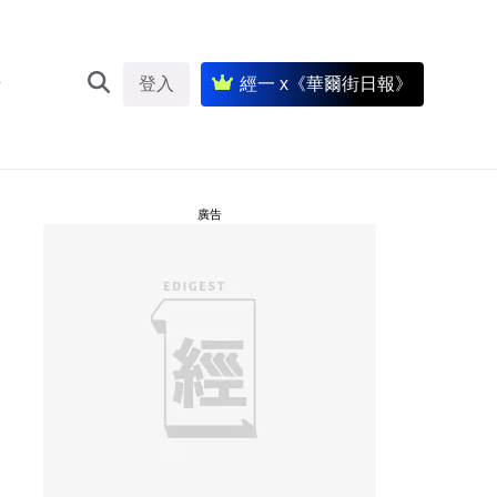
登入
經一 x《華爾街日報》
廣告