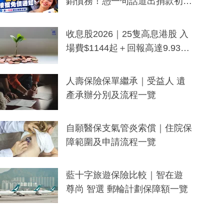
銷債務！憑一句話道出捐款初
衷：加州26萬人接獲免債通知、
一度被誤當詐騙手段
收息股2026｜25隻高息港股 入
場費$1144起＋回報高達9.93
厘！持續更新
人壽保險保單繼承｜受益人 遺
產承辦分別及流程一覽
自願醫保支氣管炎索償｜住院保
障範圍及申請流程一覽
藍十字旅遊保險比較｜智在遊
尊尚 智選 郵輪計劃保障額一覽