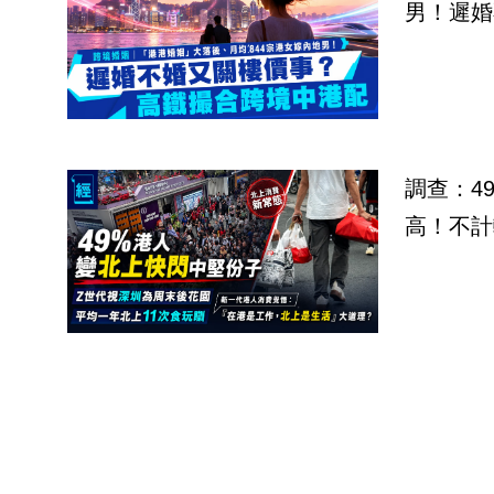
男！遲婚
調查：4
高！不計