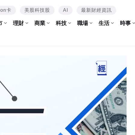
mon卡
美股科技股
AI
最新財經資訊
市
理財
商業
科技
職場
生活
時事