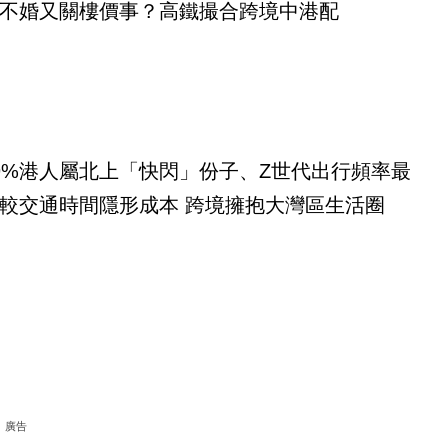
不婚又關樓價事？高鐵撮合跨境中港配
9%港人屬北上「快閃」份子、Z世代出行頻率最
較交通時間隱形成本 跨境擁抱大灣區生活圈
廣告