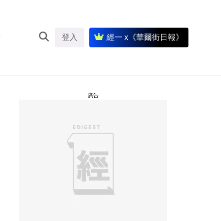
登入
經一 x《華爾街日報》
廣告