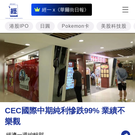
即
經一 x《華爾街日報》
時
財
港股IPO
日圓
Pokemon卡
美股科技股
經
專
題
投
資
樓
市
理
CEC國際中期純利慘跌99% 業績不
財
樂觀
商
業