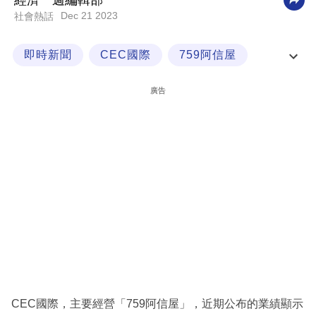
經濟一週編輯部
Dec 21 2023
社會熱話
科
技
即時新聞
CEC國際
759阿信屋
職
金融新聞
場
廣告
生
活
時
事
專
欄
訂
閱
專
CEC國際，主要經營「759阿信屋」，近期公布的業績顯示
區