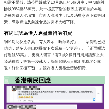
相當不樂觀。該公司於截至10月底止的6個月中，中期純利
慘跌99%至33萬元。此一極度下滑的原因主要來自於本地
居民外遊人次增加，市面人流減少，以及消費意欲下降等因
素，導致糧油及急凍食品的需求大幅下降。
有網民認為港人應盡量留港消費
網民對此反應各異，有人表示「唔蝕算好」、「唔洗輸已經
叻叻，勁多人去山姆掃貨下次業績一定更差」、「正面咁諗
好過蝕33萬」、更有人留言「有3 成X樣日日周周話要上大
陸消費喎，等第一浸裁人，就係鏟呢班人或佢地嘅老公㗎
啦！好快回復平𧗾！」認為港人應盡量留港消費。