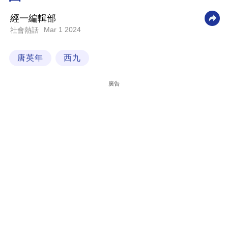
科
經一編輯部
技
Mar 1 2024
社會熱話
職
唐英年
西九
場
生
廣告
活
時
事
專
欄
訂
閱
專
區