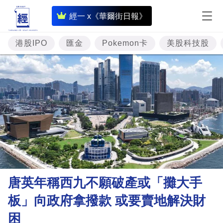
即
經一 x《華爾街日報》
時
財
港股IPO
匯金
Pokemon卡
美股科技股
經
專
題
投
資
樓
市
理
唐英年稱西九不願破產或「攤大手
財
板」向政府拿撥款 或要賣地解決財
商
困
業