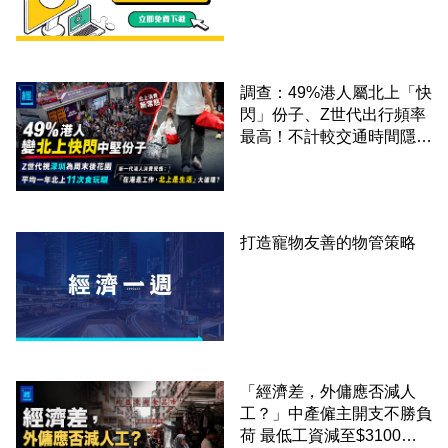
調查：49%港人屬北上「快
閃」份子、Z世代出行頻率
最高！不計較交通時間隱形
成本 跨境擁抱大灣區生活
圈
打造寵物友善的物管策略
「經濟差，外傭應否減人
工？」中產僱主開支不勝負
荷 最低工資減至$3100蚊