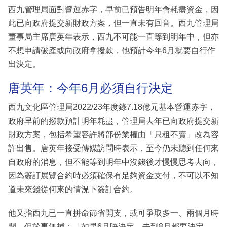
西九管理局面對營運赤字，早前已預告明年會耗盡資金，因
此已向政府提交新財政方案，但一直未有回音。西九管理局
董事局主席唐英年表示，西九不可能一直等到明年中，但亦
不想申請破產或向政府拿撥款，他預計今年6月就要自行作
出決定。
唐英年：今年6月必須自行決定
西九文化區管理局2022/23年度錄7.18億元基本營運赤字，
政府早前的撥款預計明年耗盡，管理局去年已向政府提交新
財政方案，包括希望容許將部份業權由「只租不賣」改為容
許出售。唐英年接受傳媒訪問時表示，至今仍未聽到任何來
自政府的消息，但不能等到明年中沒錢後才慢慢思考去向，
因為簽訂展覽合約時必須確保有足夠資金支付，不可以不知
道未來錢從何來的情況下簽訂合約。
他又指西九已一直拼命節省開支，或可爭取多一、兩個月時
間，但於事無補：「如果6月唔決定，去到8月都要決定，