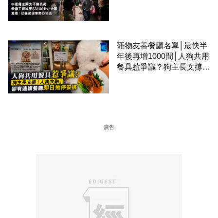
才合理：已經高過東南亞地
區
寵物友善餐廳名單│最快半
年後再增1000間│人狗共用
餐具惹爭議？狗主長文撐
「人狗共融」 卻有連鎖餐
廳即日煞停安排
廣告