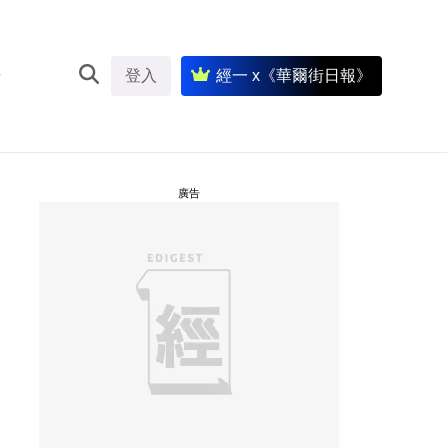
登入
經一 x《華爾街日報》
廣告