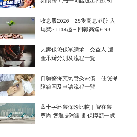
銷債務！憑一句話道出捐款初
衷：加州26萬人接獲免債通知、
一度被誤當詐騙手段
收息股2026｜25隻高息港股 入
場費$1144起＋回報高達9.93
厘！持續更新
人壽保險保單繼承｜受益人 遺
產承辦分別及流程一覽
自願醫保支氣管炎索償｜住院保
障範圍及申請流程一覽
藍十字旅遊保險比較｜智在遊
尊尚 智選 郵輪計劃保障額一覽