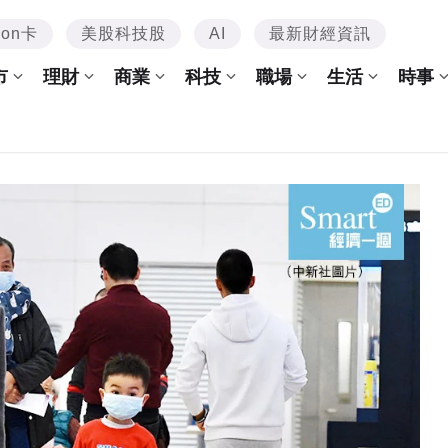
mon卡
美股科技股
AI
最新財經資訊
市
理財
商業
科技
職場
生活
時事