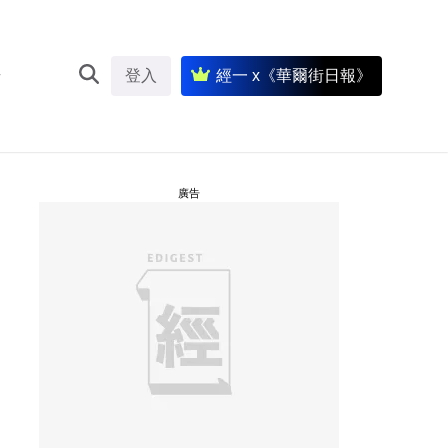
登入
經一 x《華爾街日報》
廣告