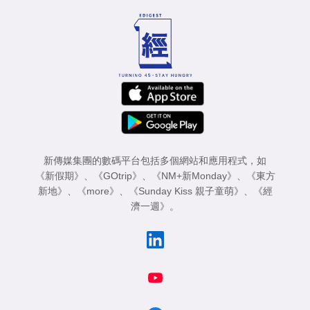
新傳媒集團的數碼平台包括多個網站和應用程式，如
《新假期》
、
《GOtrip》
、
《NM+新Monday》
、
《東方
新地》
、
《more》
、
《Sunday Kiss 親子童萌》
、
《經
濟一週》
。