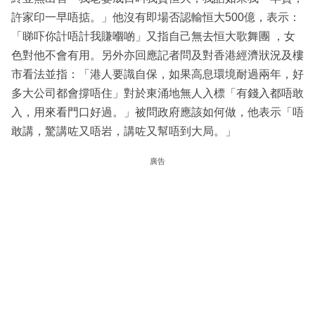
許家印一早唔掂。」他沒有即場否認輸恒大500億，表示：
「睇吓你計唔計我賺嗰啲」又指自己無去恒大歌舞團 ，女
色對他不會有用。另外亦回應記者問及對香港經濟狀況及樓
市看法並指：「港人要識自保，如果高息環境耐過兩年，好
多大公司都會撐唔住」對於東涌地無人入標「有錢入都唔敢
入，用來看門口好過。」被問政府應該如何做，他表示「唔
敢講，驚講咗又唔岩，講咗又幫唔到大局。」
廣告