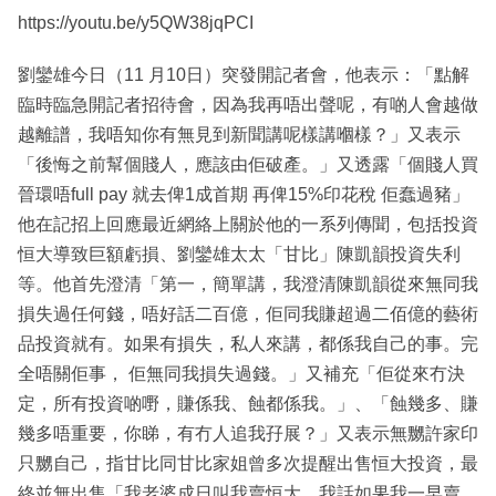
https://youtu.be/y5QW38jqPCI
劉鑾雄今日（11 月10日）突發開記者會，他表示：「點解
臨時臨急開記者招待會，因為我再唔出聲呢，有啲人會越做
越離譜，我唔知你有無見到新聞講呢樣講嗰樣？」又表示
「後悔之前幫個賤人，應該由佢破產。」又透露「個賤人買
晉環唔full pay 就去俾1成首期 再俾15%印花稅 佢蠢過豬」
他在記招上回應最近網絡上關於他的一系列傳聞，包括投資
恒大導致巨額虧損、劉鑾雄太太「甘比」陳凱韻投資失利
等。他首先澄清「第一，簡單講，我澄清陳凱韻從來無同我
損失過任何錢，唔好話二百億，佢同我賺超過二佰億的藝術
品投資就有。如果有損失，私人來講，都係我自己的事。完
全唔關佢事， 佢無同我損失過錢。」又補充「佢從來冇決
定，所有投資啲嘢，賺係我、蝕都係我。」、「蝕幾多、賺
幾多唔重要，你睇，有冇人追我孖展？」又表示無嬲許家印
只嬲自己，指甘比同甘比家姐曾多次提醒出售恒大投資，最
終並無出售「我老婆成日叫我賣恒大，我話如果我一早賣，